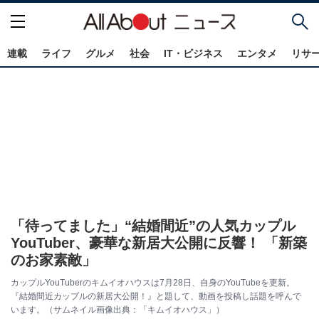
連載
ライフ
グルメ
社会
IT・ビジネス
エンタメ
リサ
「待ってました」“結婚間近”の人気カップル
YouTuber、豪華な新居大公開に反響！ 「新築
のお家素敵」
カップルYouTuberのキムイオハウスは7月28日、自身のYouTubeを更新。
『結婚間近カップルの新居大公開！』と題して、動画を投稿し話題を呼んで
います。（サムネイル画像出典：「キムイオハウス」）