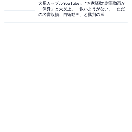
犬系カップルYouTuber、“お家騒動”謝罪動画が
「保身」と大炎上。「救いようがない」「ただ
の名誉毀損、自衛動画」と批判の嵐