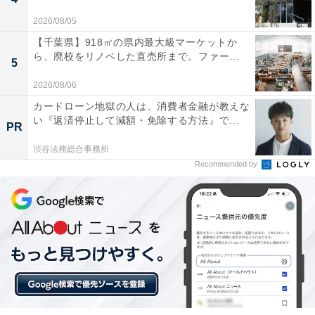
2026/08/05
【千葉県】918㎡の県内最大級マーケットか
ら、廃校をリノベした直売所まで。ファー...
5
2026/08/06
カードローン地獄の人は、消費者金融が教えな
い『返済停止して減額・免除する方法』で...
PR
渋谷法務総合事務所
Recommended by