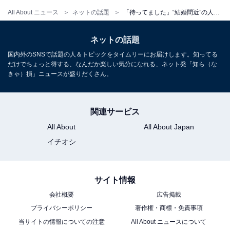
All About ニュース
ネットの話題
「待ってました」“結婚間近”の人気カップルYouTuber、豪華な新居大公開に反響！ 「新築のお家素敵」
ネットの話題
国内外のSNSで話題の人＆トピックをタイムリーにお届けします。知ってる
だけでちょっと得する、なんだか楽しい気分になれる、ネット発「知ら（な
きゃ）損」ニュースが盛りだくさん。
関連サービス
All About
All About Japan
イチオシ
サイト情報
会社概要
広告掲載
プライバシーポリシー
著作権・商標・免責事項
当サイトの情報についての注意
All About ニュースについて