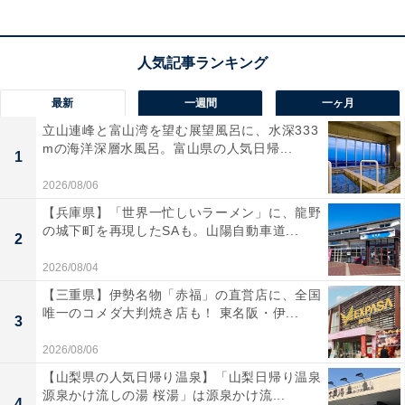
最新
一週間
一ヶ月
立山連峰と富山湾を望む展望風呂に、水深333
mの海洋深層水風呂。富山県の人気日帰...
1
2026/08/06
【兵庫県】「世界一忙しいラーメン」に、龍野
の城下町を再現したSAも。山陽自動車道...
2
2026/08/04
【三重県】伊勢名物「赤福」の直営店に、全国
唯一のコメダ大判焼き店も！ 東名阪・伊...
3
2026/08/06
【山梨県の人気日帰り温泉】「山梨日帰り温泉
源泉かけ流しの湯 桜湯」は源泉かけ流...
4