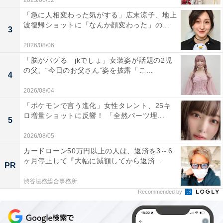
2025/06/12
「急に人相変わった気がする」広末涼子、地上
波復帰ショットに「なんか顔変わった」の...
3
2026/08/06
「脳がバグる jkでしょ」女装姿が話題の2児
の父、“今日のお父さん”姿を披露「こ...
4
2026/08/04
「ポケモンで言う進化」女性タレント、25キ
ロ増量ショットに反響！ 「全然パーツ埋...
5
2026/08/05
カードローン50万円以上の人は、返済を3～6
ヶ月停止して『大幅に減額してから返済...
PR
渋谷法務総合事務所
Recommended by