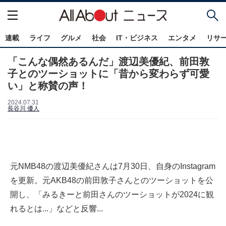
連載
ライフ
グルメ
社会
IT・ビジネス
エンタメ
リサ
「こんな偶然あるんだ」渡辺美優紀、前田敦
子とのツーショットに「昔から変わらず可愛
い」と称賛の声！
2024.07.31
長谷川 優人
元NMB48の渡辺美優紀さんは7月30日、自身のInstagram
を更新。元AKB48の前田敦子さんとのツーショットを公
開し、「みるきーと前田さんのツーショットが2024に観
れるとは...」などと反響...