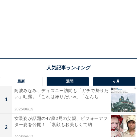
最新
一週間
一ヶ月
阿波みなみ、ディズニー訪問も「ガチで帰りた
い」吐露。「これは帰りたいw」「なんち...
1
2025/06/19
女装姿が話題の47歳2児の父親、ビフォーアフ
ター姿を公開！ 「素顔もお美しくて納...
2