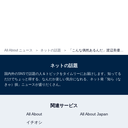
All About ニュース
ネットの話題
「こんな偶然あるんだ」渡辺美優紀、前田敦子とのツーショットに「昔から変わらず可愛い」と称賛の声！
ネットの話題
国内外のSNSで話題の人＆トピックをタイムリーにお届けします。知ってる
だけでちょっと得する、なんだか楽しい気分になれる、ネット発「知ら（な
きゃ）損」ニュースが盛りだくさん。
関連サービス
All About
All About Japan
イチオシ