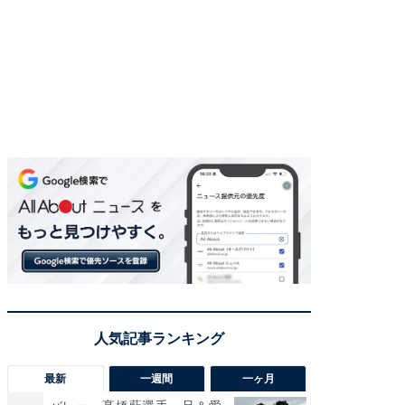
最新
一週間
一ヶ月