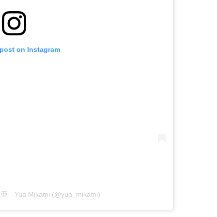
 post on Instagram
悠亜 Yua Mikami (@yua_mikami)