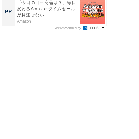
「今日の目玉商品は？」毎日
上質な眠
変わるAmazonタイムセール
座で体感
PR
PR
が見逃せない
Amazon
ReFa GIN
Recommended by