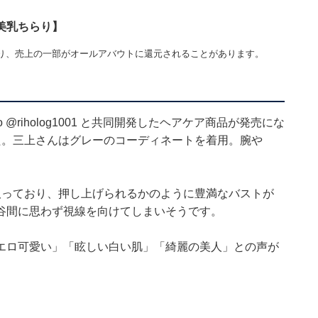
美乳ちらり】
り、売上の一部がオールアバウトに還元されることがあります。
o
@riholog1001
と共同開発したヘアケア商品が発売にな
た。三上さんはグレーのコーディネートを着用。腕や
取っており、押し上げられるかのように豊満なバストが
谷間に思わず視線を向けてしまいそうです。
エロ可愛い」「眩しい白い肌」「綺麗の美人」との声が