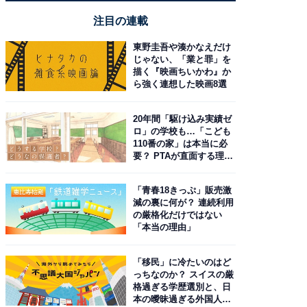
注目の連載
東野圭吾や湊かなえだけ
じゃない、「業と罪」を
描く『映画ちいかわ』か
ら強く連想した映画8選
20年間「駆け込み実績ゼ
ロ」の学校も…「こども
110番の家」は本当に必
要？ PTAが直面する理想
と現実
「青春18きっぷ」販売激
減の裏に何が？ 連続利用
の厳格化だけではない
「本当の理由」
「移民」に冷たいのはど
っちなのか？ スイスの厳
格過ぎる学歴選別と、日
本の曖昧過ぎる外国人政