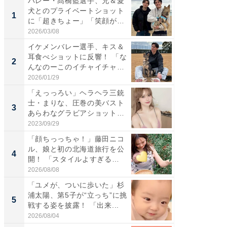
バレー・髙橋藍選手、兄＆愛
「さす
犬とのプライベートショット
は」高
1
1
に「超きちょー」「笑顔が見
災地を
れ...
「カ...
2026/03/08
2026/08/0
イケメンバレー選手、キス＆
「え、
耳食べショットに反響！ 「な
芸人、2
2
2
んなのーこのイチャイチャ
エットに
感...
2026/01/29
2026/08/0
「えっっろい」ヘラヘラ三銃
「脚が
士・まりな、圧巻の美バスト
横川尚
3
3
あらわなグラビアショット公
ムキな姿
開...
刃...
2023/09/29
2026/08/0
「顔ちっっちゃ！」藤田ニコ
「脳がバ
ル、娘と初の北海道旅行を公
装姿が話
4
4
開！ 「スタイルよすぎる
のお父さ
よ〜...
2026/08/08
2026/08/0
「ユメが、ついに歩いた」杉
「急に
浦太陽、第5子が“立っち”に挑
る」広
5
5
戦する姿を披露！ 「出来...
ョット
た」の..
2026/08/04
2026/08/0