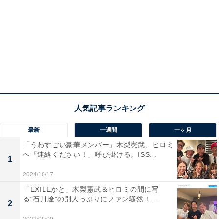
最新
一週間
一ヶ月
「うわすごい豪華メンバー」木梨憲武、ヒロミ
へ「連絡ください！」呼び掛ける。ISS...
1
2024/10/17
「EXILEかと」木梨憲武＆ヒロミの間に写
る“石川遼”の別人っぷりにファン騒然！...
2