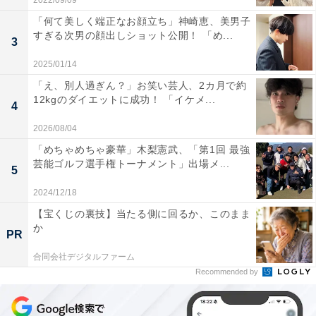
2022/09/09
「何て美しく端正なお顔立ち」神崎恵、美男子
すぎる次男の顔出しショット公開！ 「め...
3
2025/01/14
「え、別人過ぎん？」お笑い芸人、2カ月で約
12kgのダイエットに成功！ 「イケメ...
4
2026/08/04
「めちゃめちゃ豪華」木梨憲武、「第1回 最強
芸能ゴルフ選手権トーナメント」出場メ...
5
2024/12/18
【宝くじの裏技】当たる側に回るか、このまま
か
PR
合同会社デジタルファーム
Recommended by