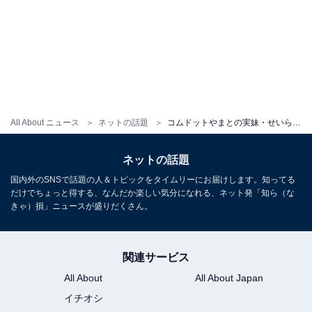
All About ニュース
ネットの話題
コムドットやまとの実妹・せいら、圧巻スタイル際立つ腹ちらショットに称賛の声！ 「スタイル良すぎ」
ネットの話題
国内外のSNSで話題の人＆トピックをタイムリーにお届けします。知ってる
だけでちょっと得する、なんだか楽しい気分になれる、ネット発「知ら（な
きゃ）損」ニュースが盛りだくさん。
関連サービス
All About
All About Japan
イチオシ