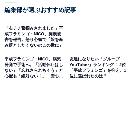
編集部が選ぶおすすめ記事
「右チチ鷲掴みされました」平
成フラミンゴ・NICO、痴漢被
害を報告。怒り心頭で「娘を産
み落としたくないのこの世に」
平成フラミンゴ・NICO、病気
友達になりたい「グループ
発覚で手術へ。「活動休止はし
YouTuber」ランキング！ 2位
ない」「忘れさられちゃう」と
「平成フラミンゴ」を抑え、1
心配も「絶対ない！」「安心し
位に選ばれたのは？
て」と温かい声