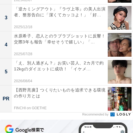
2025/02/07
「逆カミングアウト」『ラヴ上等』の美人出演
者、整形告白に「潔くてカッコよ！」「好...
3
2025/12/18
水原希子、恋人とのラブラブショットに反響！
交際3年も報告「幸せそうで嬉しい」「...
4
2025/07/28
「え、別人過ぎん？」お笑い芸人、2カ月で約
12kgのダイエットに成功！ 「イケメ...
5
2026/08/04
【西野亮廣】つくりたいものを追求できる環境
の作り方とは
PR
FINCHI on GOETHE
Recommended by