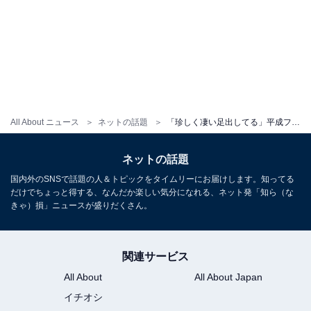
All About ニュース
ネットの話題
「珍しく凄い足出してる」平成フラミンゴNICO、超ミニ丈ショーパンで美脚を披露！ 「にこちゃん大優勝」
ネットの話題
国内外のSNSで話題の人＆トピックをタイムリーにお届けします。知ってる
だけでちょっと得する、なんだか楽しい気分になれる、ネット発「知ら（な
きゃ）損」ニュースが盛りだくさん。
関連サービス
All About
All About Japan
イチオシ