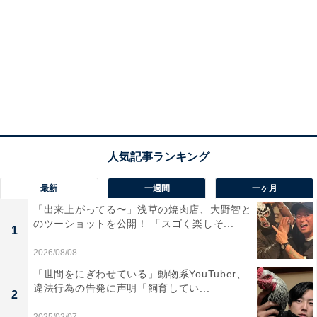
最新
一週間
一ヶ月
「出来上がってる〜」浅草の焼肉店、大野智と
のツーショットを公開！ 「スゴく楽しそ...
1
2026/08/08
「世間をにぎわせている」動物系YouTuber、
違法行為の告発に声明「飼育してい...
2