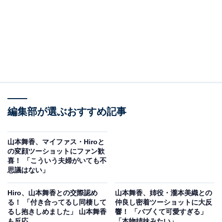
編集部が選ぶおすすめ記事
山本舞香、マイファス・Hiroと
の変顔ツーショットにファン歓
喜！ 「こういう夫婦がいても不
思議はない」
Hiro、山本舞香との交際認め
山本舞香、姉役・瀧本美織との
る！ 「付き合ってるし同棲して
仲良し密着ツーショットに大反
るし抱きしめました」 山本舞香
響！ 「バブくて可愛すぎる」
も反応
「本物姉妹みたい」