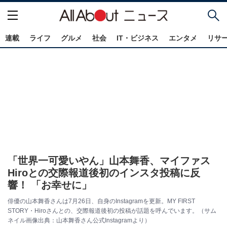
連載
ライフ
グルメ
社会
IT・ビジネス
エンタメ
リサ
「世界一可愛いやん」山本舞香、マイファス
Hiroとの交際報道後初のインスタ投稿に反
響！ 「お幸せに」
俳優の山本舞香さんは7月26日、自身のInstagramを更新。MY FIRST
STORY・Hiroさんとの、交際報道後初の投稿が話題を呼んでいます。（サム
ネイル画像出典：山本舞香さん公式Instagramより）