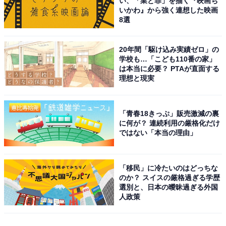
い、「業と罪」を描く『映画ち
いかわ』から強く連想した映画
8選
20年間「駆け込み実績ゼロ」の
学校も…「こども110番の家」
は本当に必要？ PTAが直面する
理想と現実
「青春18きっぷ」販売激減の裏
に何が？ 連続利用の厳格化だけ
ではない「本当の理由」
「移民」に冷たいのはどっちな
のか？ スイスの厳格過ぎる学歴
選別と、日本の曖昧過ぎる外国
人政策