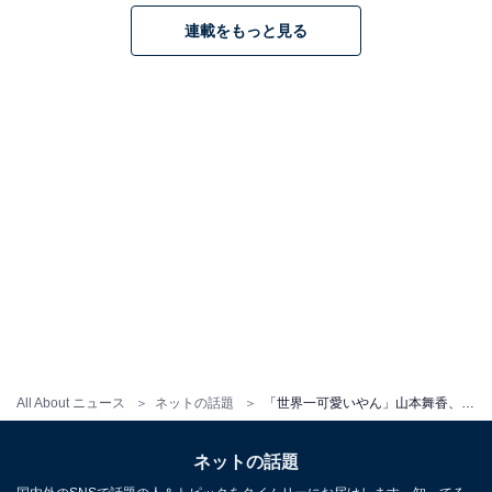
連載をもっと見る
All About ニュース
ネットの話題
「世界一可愛いやん」山本舞香、マイファスHiroとの交際報道後初のインスタ投稿に反響！ 「お幸せに」
ネットの話題