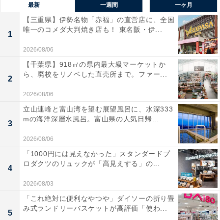
最新
一週間
一ヶ月
【三重県】伊勢名物「赤福」の直営店に、全国
唯一のコメダ大判焼き店も！ 東名阪・伊...
1
2026/08/06
【千葉県】918㎡の県内最大級マーケットか
ら、廃校をリノベした直売所まで。ファー...
2
2026/08/06
立山連峰と富山湾を望む展望風呂に、水深333
mの海洋深層水風呂。富山県の人気日帰...
3
2026/08/06
「1000円には見えなかった」スタンダードプ
ロダクツのリュックが「高見えする」の...
4
2026/08/03
「これ絶対に便利なやつや」ダイソーの折り畳
み式ランドリーバスケットが高評価「使わ...
5