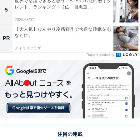
世界で活躍できると思う「STARTO社の若手タ
レント」ランキング！ 2位「目黒蓮...
コンテンツ制作に携わっています。得意なジャンルはラ
5
イフスタイル・金融・育児・エンタメ関連。
2026/08/07
【大人気】ひんやり冷感寝具で快適な睡眠をあ
なたに。
PR
5位までの全ランキング結果を見
次ページ
る
アイリスプラザ
Recommended by
注目の連載