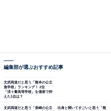
ンボートレースといったユニークな行事も特徴。
部活動では甲子園の21世紀枠に選ばれた野球部や、強豪
と評されるバスケットボール部、テニス部などの活躍が
目立っています。
回答者からは「ドラフト1指名の出身校だから」（20代
女性／兵庫県）、「この高校そのものが文武両道を目指
しているからです」（40代男性／熊本県）、「文武両道
編集部が選ぶおすすめ記事
を目標に掲げているから」（30代女性／沖縄県）といっ
たコメントが寄せられています。
文武両道だと思う「熊本の公立
進学校」ランキング！ 2位
「済々黌高等学校」を僅差で抑
えた1位は？
文武両道だと思う「長崎の公立
出身と聞いてすごいと思う「熊