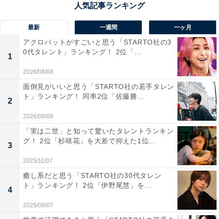
ある野球部や「ニンヒドリン反応を用いたアミノ酸の定
量方法」について特許を取得した化学部など、注目を集
最新
一週間
一ヶ月
めています。
アクロバットがすごいと思う「STARTO社の3
0代タレント」ランキング！ 2位「...
1
回答コメントでは「学業に部活にしっかり指導をしてい
2026/08/08
そう」（40代男性／千葉県）、「偏差値も70を超えるレ
面倒見がいいと思う「STARTO社の若手タレン
ベルに加え、部活動もさかんで野球部が有名だから」
ト」ランキング！ 同率2位「佐藤勝...
2
（40代女性／愛知県）、「メディアや知り合いからの情
2026/08/08
報で、文武両道と聞いたことがあるから」（30代男性／
「実は二世」と知って驚いたタレントランキン
千葉県）などの声が集まりました。
グ！ 2位「杉咲花」を大差で抑えた1位...
3
2025/11/07
※回答コメントは原文ママです
癒し系だと思う「STARTO社の30代タレン
ト」ランキング！ 2位「伊野尾慧」を...
4
この記事の筆者：くま なかこ プロフィール
編集プロダクション出身のフリーランスエディター。編
2026/08/07
集・執筆・校閲・SNS運用担当として月間120本以上の