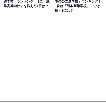
進学校」ランキング！ 2位「諫
本の公立進学校」ランキング！
早高等学校」を抑えた1位は？
1位は「熊本高等学校」、では
続く2位は？
1位：大分上野丘高等学校
1位にランクインしたのは、大分上野丘高等学校です。
文部科学省のSGH（スーパーグローバルハイスクール）
の指定校であり、東京大学をはじめ国公立大学へ多くの
合格者を輩出する県内屈指の進学校として知られていま
す。
運動部、文化部ともに部活動も盛ん。甲子園出場経験の