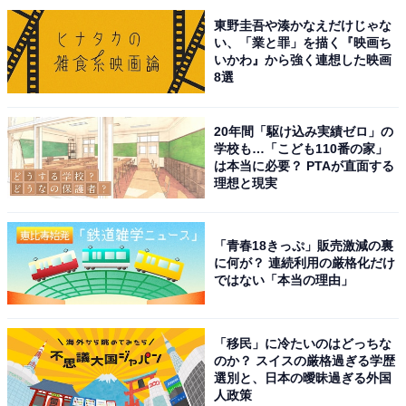
東野圭吾や湊かなえだけじゃな
い、「業と罪」を描く『映画ち
いかわ』から強く連想した映画
8選
こちらもおすすめ
出身と聞いてすごいと思う「大分の公立進学
校」ランキング！ 1位は「大分上野丘高等学
20年間「駆け込み実績ゼロ」の
校」、2位は？
学校も…「こども110番の家」
は本当に必要？ PTAが直面する
理想と現実
「青春18きっぷ」販売激減の裏
に何が？ 連続利用の厳格化だけ
ではない「本当の理由」
1
2
「移民」に冷たいのはどっちな
のか？ スイスの厳格過ぎる学歴
選別と、日本の曖昧過ぎる外国
人政策