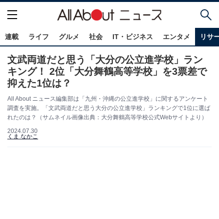
連載
ライフ
グルメ
社会
IT・ビジネス
エンタメ
リサ
文武両道だと思う「大分の公立進学校」ラン
キング！ 2位「大分舞鶴高等学校」を3票差で
抑えた1位は？
All About ニュース編集部は「九州・沖縄の公立進学校」に関するアンケート
調査を実施。「文武両道だと思う大分の公立進学校」ランキングで1位に選ば
れたのは？（サムネイル画像出典：大分舞鶴高等学校公式Webサイトより）
2024.07.30
くま なかこ