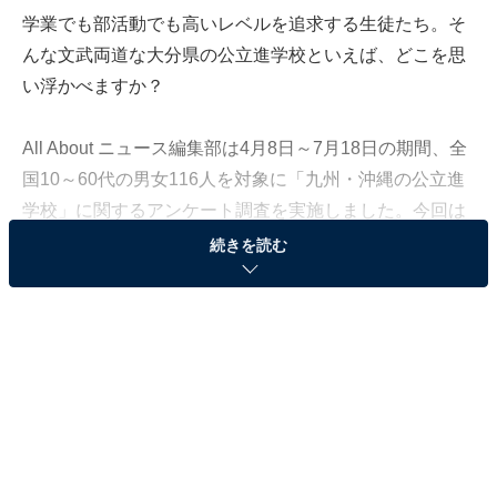
学業でも部活動でも高いレベルを追求する生徒たち。そ
んな文武両道な大分県の公立進学校といえば、どこを思
い浮かべますか？
All About ニュース編集部は4月8日～7月18日の期間、全
国10～60代の男女116人を対象に「九州・沖縄の公立進
学校」に関するアンケート調査を実施しました。今回は
その中から「文武両道だと思う大分の公立進学校」ラン
続きを読む
キングを紹介します！
＞5位までの全ランキング結果
2位：大分舞鶴高等学校
2位にランクインしたのは、大分舞鶴高等学校です。文
武両道を実践する学校として地域の評価も高く、ドラゴ