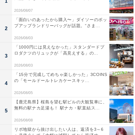
1
2026/08/07
「面白いのあったから購入〜」ダイソーのポッ
プアップランドリーバッグが話題。“さま...
2
2026/08/03
「1000円には見えなかった」スタンダードプ
ロダクツのリュックが「高見えする」の...
3
2026/08/03
「15分で完成してめちゃ楽しかった」3COINS
の「モールドールトレカケースキッ...
4
2026/08/05
【鹿児島県】桜島を望む駅ビルの大観覧車に、
無料の駅ナカ足湯も！ 駅ナカ・駅直結ス...
5
2026/08/08
リボ地獄から抜け出したい人は、返済を3～6