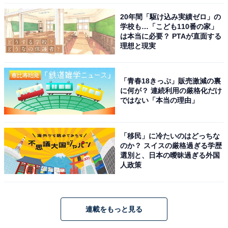
20年間「駆け込み実績ゼロ」の
学校も…「こども110番の家」
は本当に必要？ PTAが直面する
理想と現実
「青春18きっぷ」販売激減の裏
に何が？ 連続利用の厳格化だけ
ではない「本当の理由」
「移民」に冷たいのはどっちな
のか？ スイスの厳格過ぎる学歴
選別と、日本の曖昧過ぎる外国
人政策
連載をもっと見る