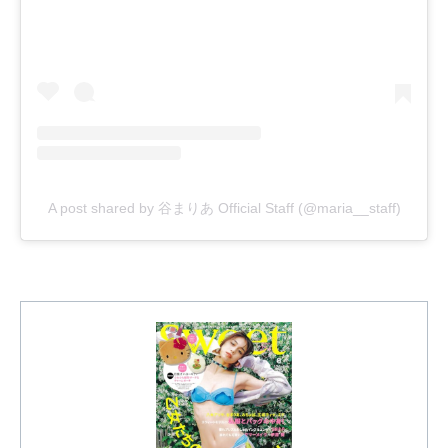
A post shared by 谷まりあ Official Staff (@maria__staff)