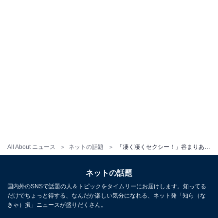
All About ニュース
ネットの話題
「凄く凄くセクシー！」谷まりあ、谷間ちらりタンクトップ姿に「色っぽくてカッコイイぞ」の声！
ネットの話題
国内外のSNSで話題の人＆トピックをタイムリーにお届けします。知ってる
だけでちょっと得する、なんだか楽しい気分になれる、ネット発「知ら（な
きゃ）損」ニュースが盛りだくさん。