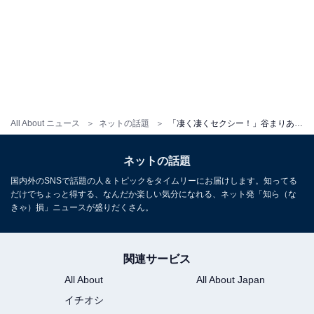
All About ニュース
ネットの話題
「凄く凄くセクシー！」谷まりあ、谷間ちらりタンクトップ姿に「色っぽくてカッコイイぞ」の声！
ネットの話題
国内外のSNSで話題の人＆トピックをタイムリーにお届けします。知ってる
だけでちょっと得する、なんだか楽しい気分になれる、ネット発「知ら（な
きゃ）損」ニュースが盛りだくさん。
関連サービス
All About
All About Japan
イチオシ