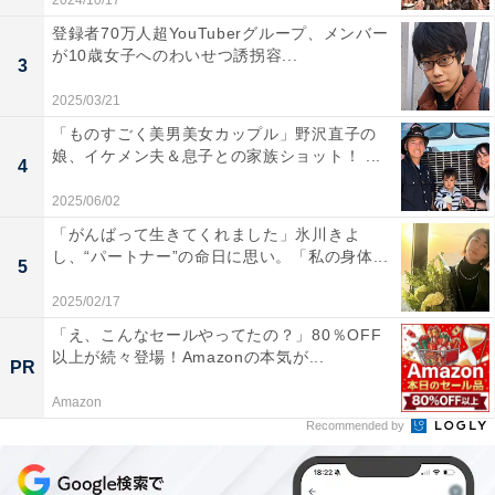
2024/10/17
登録者70万人超YouTuberグループ、メンバー
が10歳女子へのわいせつ誘拐容...
3
2025/03/21
「ものすごく美男美女カップル」野沢直子の
娘、イケメン夫＆息子との家族ショット！ ...
4
2025/06/02
「がんばって生きてくれました」氷川きよ
し、“パートナー”の命日に思い。「私の身体...
5
2025/02/17
「え、こんなセールやってたの？」80％OFF
以上が続々登場！Amazonの本気が...
PR
Amazon
Recommended by