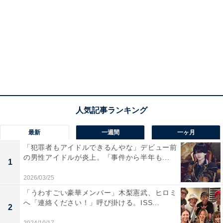
最新
一週間
一ヶ月
「犯罪者もアイドルできるんやな」デビュー前
の男性アイドルが炎上。「事件から半年も...
1
2026/03/25
「うわすごい豪華メンバー」木梨憲武、ヒロミ
へ「連絡ください！」呼び掛ける。ISS...
2