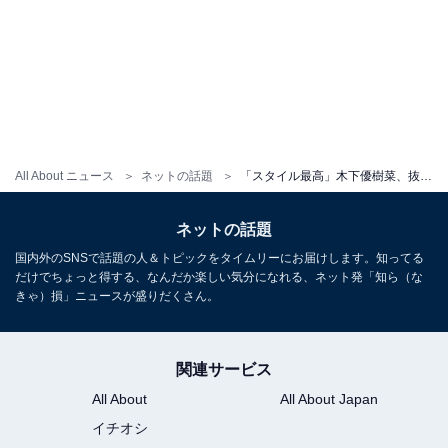
All About ニュース
ネットの話題
「スタイル最高」木下優樹菜、抜群のプロポーション際立つ下着姿を披露！ 「素晴らしい」
ネットの話題
国内外のSNSで話題の人＆トピックをタイムリーにお届けします。知ってる
だけでちょっと得する、なんだか楽しい気分になれる、ネット発「知ら（な
きゃ）損」ニュースが盛りだくさん。
関連サービス
All About
All About Japan
イチオシ