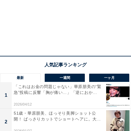
最新
一週間
一ヶ月
「これはお金の問題じゃない」華原朋美の“緊
急”投稿に反響「胸が痛い…」「逆におか...
1
2026/04/12
51歳・華原朋美、ほっそり美脚ショット公
開！ ばっさりカットでショートヘアに。大...
2