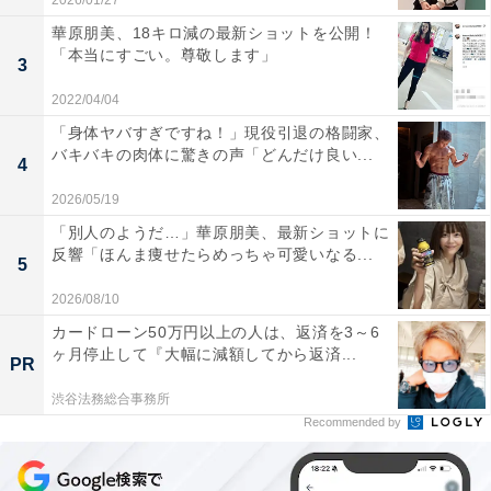
2026/01/27
華原朋美、18キロ減の最新ショットを公開！
「本当にすごい。尊敬します」
3
2022/04/04
「身体ヤバすぎですね！」現役引退の格闘家、
バキバキの肉体に驚きの声「どんだけ良い...
4
2026/05/19
「別人のようだ…」華原朋美、最新ショットに
反響「ほんま痩せたらめっちゃ可愛いなる...
5
2026/08/10
カードローン50万円以上の人は、返済を3～6
ヶ月停止して『大幅に減額してから返済...
PR
渋谷法務総合事務所
Recommended by