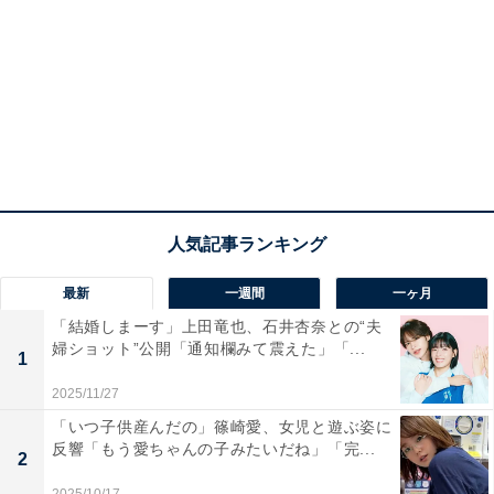
最新
一週間
一ヶ月
「結婚しまーす」上田竜也、石井杏奈との“夫
婦ショット”公開「通知欄みて震えた」「...
1
2025/11/27
「いつ子供産んだの」篠崎愛、女児と遊ぶ姿に
反響「もう愛ちゃんの子みたいだね」「完...
2