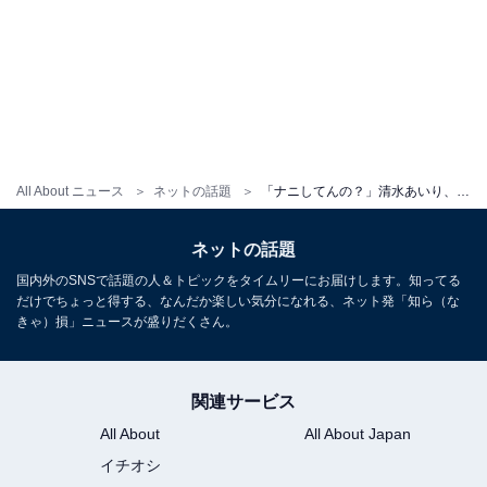
All About ニュース
ネットの話題
「ナニしてんの？」清水あいり、パンツ丸見え“半脱ぎ”ショットに「えっろ」「さすがプロ」と絶賛の声
ネットの話題
国内外のSNSで話題の人＆トピックをタイムリーにお届けします。知ってる
だけでちょっと得する、なんだか楽しい気分になれる、ネット発「知ら（な
きゃ）損」ニュースが盛りだくさん。
関連サービス
All About
All About Japan
イチオシ