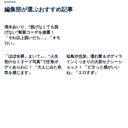
編集部が選ぶおすすめ記事
清水あいり、“脱げなくても脱
げない”斬新コーデを披露！
「それ以上脱いだら…」「オモ
ロい」
「ほぼ全裸」まいてぃ、“人生
似鳥沙也加、濡れ髪＆ボディラ
初のセミヌード写真”で圧巻ボ
インくっきりの大胆セクシーシ
ディあらわに！ 「大人じみた色
ョット！ 「ピタっと感がいい
気を感じます」
ね」「エロすぎ」