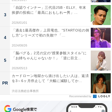
2025/10/17
「自認ウインナー」三代目JSB・ELLY、年末
挨拶の投稿に「最高におもしれー男」...
3
2026/01/01
「過去1最高傑作」上田竜也、“STARTO社の倒
し方”シリーズで初の失敗!? 「...
4
2024/08/26
「脳バグる」2児の父の“授業参観スタイル”に
「お姉ちゃんじゃないか！」「逆に目立...
5
2026/05/13
カードローン地獄から抜け出したい人は、返済
を3～6ヶ月停止して『大幅に減額してか...
PR
渋谷法務総合事務所
Recommended by