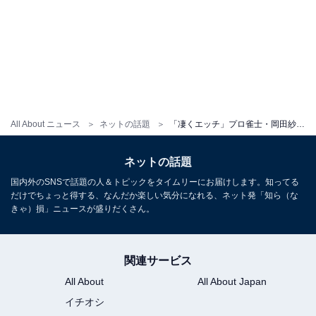
All About ニュース
ネットの話題
「凄くエッチ」プロ雀士・岡田紗佳、タンクトップ＆パンツ姿を披露しファン歓喜！ 「色っぽい」
ネットの話題
国内外のSNSで話題の人＆トピックをタイムリーにお届けします。知ってる
だけでちょっと得する、なんだか楽しい気分になれる、ネット発「知ら（な
きゃ）損」ニュースが盛りだくさん。
関連サービス
All About
All About Japan
イチオシ