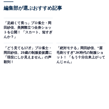
編集部が選ぶおすすめ記事
「足細くて長っ」プロ雀士・岡
田紗佳、美脚際立つ全身ショッ
トを公開！ 「スカート、短すぎ
んか？」
「どう見ても17才」プロ雀士・
「絶対モテる」岡田紗佳、“眉
岡田紗佳、29歳の制服姿披露に
毛剃りすぎ”JK時代の制服ショ
「現役にしか見えません」の声
ット！ 「もう十分出来上がって
殺到！
んじゃん」