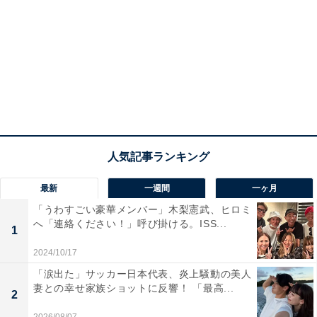
最新
一週間
一ヶ月
「うわすごい豪華メンバー」木梨憲武、ヒロミ
へ「連絡ください！」呼び掛ける。ISS...
1
2024/10/17
「涙出た」サッカー日本代表、炎上騒動の美人
妻との幸せ家族ショットに反響！ 「最高...
2