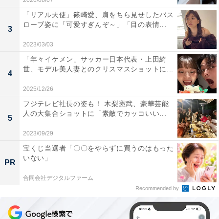
2026/08/07
「リアル天使」篠崎愛、肩をちら見せしたバス
ローブ姿に「可愛すぎんぞ～」「目の表情...
3
2023/03/03
「年々イケメン」サッカー日本代表・上田綺
世、モデル美人妻とのクリスマスショットに...
4
2025/12/26
フジテレビ社長の姿も！ 木梨憲武、豪華芸能
人の大集合ショットに「素敵でカッコいい...
5
2023/09/29
宝くじ当選者「〇〇をやらずに買うのはもった
いない」
PR
合同会社デジタルファーム
Recommended by