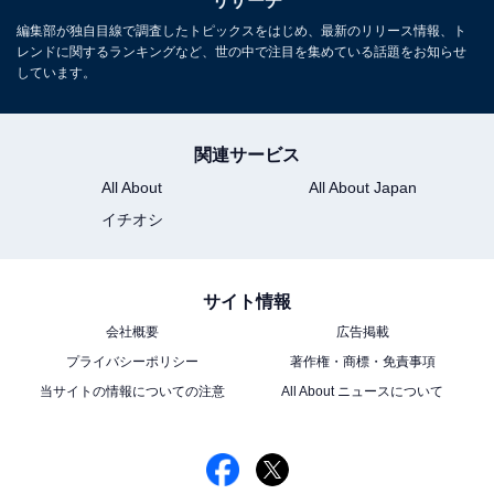
リサーチ
編集部が独自目線で調査したトピックスをはじめ、最新のリリース情報、ト
レンドに関するランキングなど、世の中で注目を集めている話題をお知らせ
しています。
こちらもおすすめ
関連サービス
歴代の『ごくせん』生徒役でイケメンだと思う
All About
All About Japan
俳優ランキング！ 2位は「三浦春馬」、1位は？
イチオシ
サイト情報
会社概要
広告掲載
プライバシーポリシー
著作権・商標・免責事項
当サイトの情報についての注意
All About ニュースについて
1
2