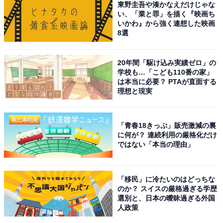
東野圭吾や湊かなえだけじゃな
に公開された映画『デスノート』で謎めいた存在、L役
い、「業と罪」を描く『映画ち
を演じて大ブレーク。演技力の高さで数多くの作品に出
いかわ』から強く連想した映画
8選
演しています。
回答者からは、「ごくせんのときはあまり目立ってな
20年間「駆け込み実績ゼロ」の
学校も…「こども110番の家」
く、後で実は出てましたという映像で知りとてもびっく
は本当に必要？ PTAが直面する
りした。しかも映像を見たら当時からオーラが出てい
理想と現実
た」（50代女性／愛知県）、「現在のどちらかというと
真面目な役柄のイメージが強いからか、別の人物のよう
「青春18きっぷ」販売激減の裏
に感じて驚いたから」（40代回答しない／滋賀県）、
に何が？ 連続利用の厳格化だけ
ではない「本当の理由」
「あまり似合わない学園ドラマだから」（50代男性／兵
庫県）などのコメントが寄せられました。
「移民」に冷たいのはどっちな
※回答者のコメントは原文ママです
のか？ スイスの厳格過ぎる学歴
選別と、日本の曖昧過ぎる外国
人政策
この記事の筆者：福島 ゆき プロフィール