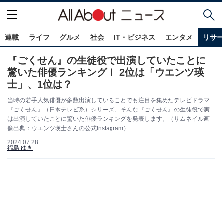
連載
ライフ
グルメ
社会
IT・ビジネス
エンタメ
リサ
『ごくせん』の生徒役で出演していたことに
驚いた俳優ランキング！ 2位は「ウエンツ瑛
士」、1位は？
当時の若手人気俳優が多数出演していることでも注目を集めたテレビドラマ
『ごくせん』（日本テレビ系）シリーズ。そんな『ごくせん』の生徒役で実
は出演していたことに驚いた俳優ランキングを発表します。（サムネイル画
像出典：ウエンツ瑛士さんの公式Instagram）
2024.07.28
福島 ゆき