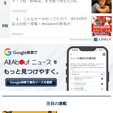
グ！ 2位「杉咲花」を大差で抑えた1位...
5
View this post on Instagram
2025/11/07
「え、こんなセールやってたの？」80％OFF
以上が続々登場！Amazonの本気が...
PR
Amazon
Recommended by
A post shared by 松山ケンイチ (@momiji2022_official)
1位は、松山ケンイチさん。2002年放送の第1シリーズに
登場する生徒の1人、毛利研一を演じています。松山さ
んにとって、『ごくせん』は俳優デビュー作。松山さん
の初々しい金髪姿は貴重な姿です。その後、2004年公開
注目の連載
の『ウイニング・パス』で映画初主演を果たし、2006年