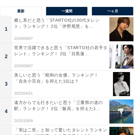
最新
一週間
一ヶ月
癒し系だと思う「STARTO社の30代タレン
ト」ランキング！ 2位「伊野尾慧」を...
1
2026/08/07
1位：松山ケンイチ／毛利研一（第1シリーズ）
世界で活躍できると思う「STARTO社の若手タ
レント」ランキング！ 2位「目黒蓮...
2
2026/08/07
美しいと思う「昭和の女優」ランキング！
「吉永小百合」を抑えた1位は？
3
2025/04/21
遠方からでも行きたいと思う「三重県の道の
駅」ランキング！ 2位「飯高」を抑えた1...
4
2025/10/09
「実は二世」と知って驚いたタレントランキン