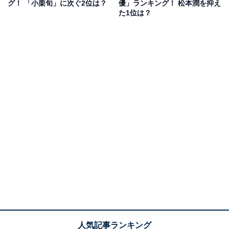
グ！ 「小栗旬」に次ぐ2位は？
優」ランキング！ 松本潤を抑え
せようと奔走するというストーリー。『ごくせん』に登
た1位は？
場する問題児のイメージとウエンツさんのイメージがか
け離れていたため、驚いたという人が多いようです。
回答者からは、「不良っぽくないから」（20代女性／宮
城県）、「ごくせんのイメージがなかったから」（30代
女性／福岡県）、「こんなルックス目立つ人、ごくせん
にいたっけなって気持ちです」（30代女性／富山県）な
どの声がありました。