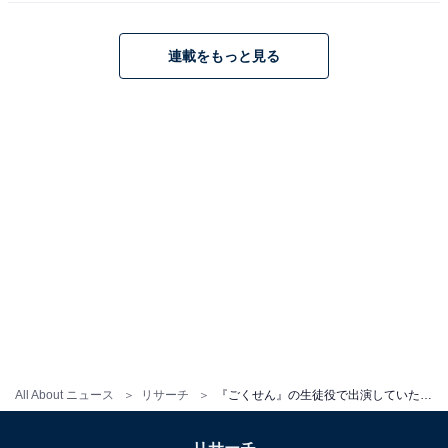
アニメや漫画のレビュー、エンタメトピックスなどを中
心に、オールジャンルで執筆中のライター。時々、店舗
連載をもっと見る
取材などのリポート記事も担当。All AboutおよびAll
About ニュースでのライター歴は5年。
9位までの全ランキング結果を見
次ページ
る
All About ニュース
リサーチ
『ごくせん』の生徒役で出演していたことに驚いた俳優ランキング！ 2位は「ウエンツ瑛士」、1位は？