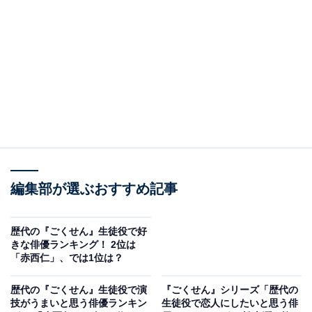
View this post on Instagram
A post shared by ウエンツ 瑛士 Eiji Wentz (@eiji_wentz_officia
編集部が選ぶおすすめ記事
2位は、ウエンツ瑛士さん。2002年放送の第1シリーズに
歴代の『ごくせん』生徒役で好
登場する生徒・結城正人を演じました。結城正人が登場
きな俳優ランキング！ 2位は
「赤西仁」、では1位は？
する第6話『イジメに負けんな！』は、クラス対抗の球
技大会に向け、担任のヤンクミがいじめをきっかけに不
歴代の『ごくせん』生徒役で演
『ごくせん』シリーズ「歴代の
登校になった結城正人をなんとか引っ張り出して参加さ
技がうまいと思う俳優ランキン
生徒役で恋人にしたいと思う俳