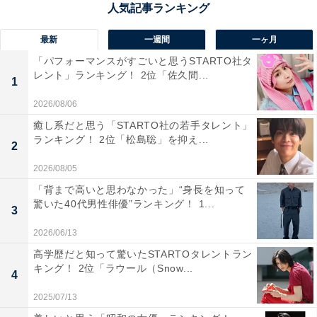
最新
一週間
一ヶ月
「パフォーマンスがすごいと思うSTARTO社タ
1位：三浦春馬／風間廉（第3シリーズ）
レント」ランキング！ 2位「佐久間...
1
2026/08/06
癒し系だと思う「STARTO社の若手タレント」
ランキング！ 2位「松島聡」を抑え...
2
2026/08/05
「背まで高いと思わなかった」“身長を知って
驚いた40代男性俳優”ランキング！ 1...
3
2026/06/13
高学歴だと知って驚いたSTARTOタレントラン
キング！ 2位「ラウール（Snow...
4
View this post on Instagram
2025/07/13