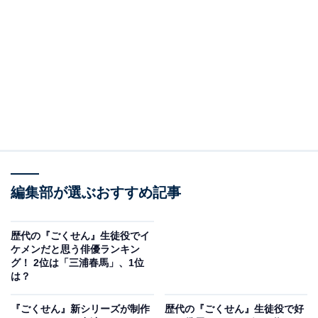
A post shared by Jun Matsumoto/松本潤 (@jun_matsumoto__mj)
2位は、2002年放送の第1シリーズで、沢田慎役の松本潤
さん。当時、アイドルグループ「嵐」のメンバーとして
活動していた松本さんが演じた沢田慎は、普段はクール
編集部が選ぶおすすめ記事
でありながら、大切な仲間がピンチのときは駆けつける
など友達思いで熱い面を持ち、頭が良くスポーツ万能
歴代の『ごくせん』生徒役でイ
と、非の打ちどころのないキャラクター。さらに、メッ
ケメンだと思う俳優ランキン
グ！ 2位は「三浦春馬」、1位
シュが入った長めの黒髪に学ランを着た松本さんの姿は
は？
多くのファンを魅了しました。
『ごくせん』新シリーズが制作
歴代の『ごくせん』生徒役で好