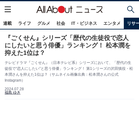
連載
ライフ
グルメ
社会
IT・ビジネス
エンタメ
リサ
『ごくせん』シリーズ「歴代の生徒役で恋人
にしたいと思う俳優」ランキング！ 松本潤を
抑えた1位は？
テレビドラマ『ごくせん』（日本テレビ系）シリーズにおいて、「歴代の生
徒役で“恋人にしたい”と思う俳優」ランキング！ 第1シリーズの沢田慎役・松
本潤さんを抑えた1位は？（サムネイル画像出典：松本潤さんの公式
Instagram）
2024.07.28
福島 ゆき