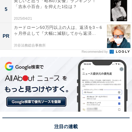
美しいと思う「昭和の女優」ランキング！
「吉永小百合」を抑えた1位は？
5
2025/04/21
カードローン50万円以上の人は、返済を3～6
ヶ月停止して『大幅に減額してから返済...
PR
渋谷法務総合事務所
Recommended by
A post shared by Haruma Miura 三浦春馬 (@haruma_miura_info
1位は、三浦春馬さん。2008年放送の第3シリーズで、赤
銅学院高校3年D組の風間廉を演じました。風間廉は、短
気なところがある一方で、友達や思いの優しさや、バカ
騒ぎでクラスを盛り上げる明るさも持ち合わせているリ
ーダー的存在。三浦さんの爽やかさが残る雰囲気とメッ
シュの入った長めの黒髪、学ランにブーツの着こなしと
注目の連載
演技力の高さで抜群の存在感を発揮しました。