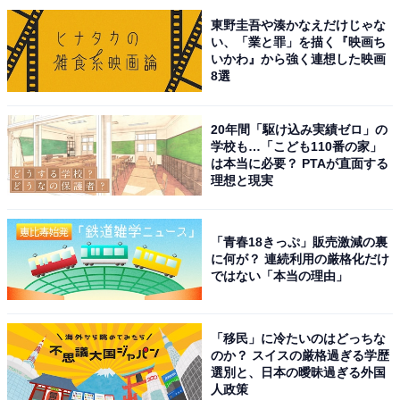
東野圭吾や湊かなえだけじゃな
回答者からは、「あの笑顔で微笑まれたい」（40代女性
い、「業と罪」を描く『映画ち
いかわ』から強く連想した映画
／福岡県）、「仲間想いで優しい一面が多い」（30代男
8選
性／岐阜県）、「春馬くんの爽やかさは段違いでした。
赤の差し色の衣装も最高に似合っていました」（20代女
20年間「駆け込み実績ゼロ」の
性／東京都）、「背も高くてクールだけど優しいところ
学校も…「こども110番の家」
があるので彼氏になって欲しいです」（50代女性／島根
は本当に必要？ PTAが直面する
理想と現実
県）などのコメントが寄せられました。
※回答者のコメントは原文ママです
「青春18きっぷ」販売激減の裏
に何が？ 連続利用の厳格化だけ
ではない「本当の理由」
この記事の筆者：福島 ゆき プロフィール
アニメや漫画のレビュー、エンタメトピックスなどを中
心に、オールジャンルで執筆中のライター。時々、店舗
「移民」に冷たいのはどっちな
のか？ スイスの厳格過ぎる学歴
取材などのリポート記事も担当。All AboutおよびAll
選別と、日本の曖昧過ぎる外国
About ニュースでのライター歴は5年。
人政策