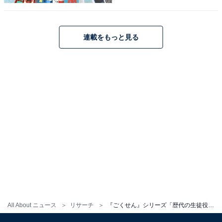
11位までの全ランキング結果を見
次ページ
連載をもっと見る
る
All About ニュース
リサーチ
『ごくせん』シリーズ「歴代の生徒役で恋人にしたいと思う俳優」ランキング！ 松本潤を抑えた1位は？