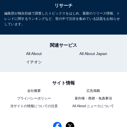
リサーチ
こちらもおすすめ
編集部が独自目線で調査したトピックスをはじめ、最新のリリース情報、ト
『ごくせん』の生徒役で出演していたことに驚
レンドに関するランキングなど、世の中で注目を集めている話題をお知らせ
いた俳優ランキング！ 2位は「ウエンツ瑛
しています。
士」、1位は？
関連サービス
All About
All About Japan
イチオシ
1
2
サイト情報
会社概要
広告掲載
プライバシーポリシー
著作権・商標・免責事項
当サイトの情報についての注意
All About ニュースについて