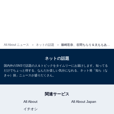
All About ニュース
ネットの話題
篠崎彩奈、谷間ちらり＆太ももあらわな姿に歓喜の声！ 「オフショットの蔵出しナイス」「レアなショット」
ネットの話題
国内外のSNSで話題の人＆トピックをタイムリーにお届けします。知ってる
だけでちょっと得する、なんだか楽しい気分になれる、ネット発「知ら（な
きゃ）損」ニュースが盛りだくさん。
関連サービス
All About
All About Japan
イチオシ