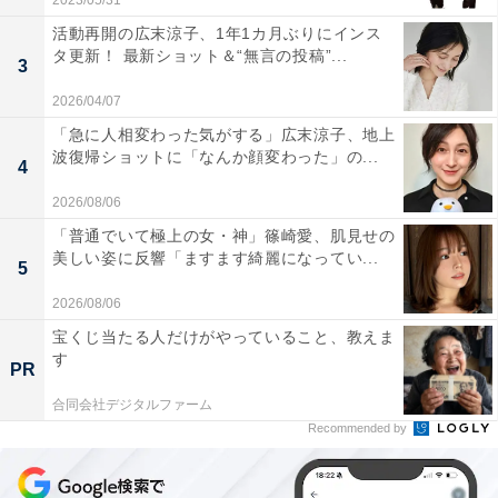
2023/05/31
活動再開の広末涼子、1年1カ月ぶりにインス
タ更新！ 最新ショット＆“無言の投稿”...
3
2026/04/07
「急に人相変わった気がする」広末涼子、地上
波復帰ショットに「なんか顔変わった」の...
4
2026/08/06
「普通でいて極上の女・神」篠崎愛、肌見せの
美しい姿に反響「ますます綺麗になってい...
5
2026/08/06
宝くじ当たる人だけがやっていること、教えま
す
PR
合同会社デジタルファーム
Recommended by