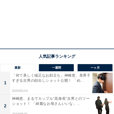
最新
一週間
一ヶ月
「何て美しく端正なお顔立ち」神崎恵、美男子
すぎる次男の顔出しショット公開！ 「め...
1
2025/01/14
神崎恵、まるでカップル“高身長”次男とのツー
ショット！ 「綺麗なお母さんいいな」...
2