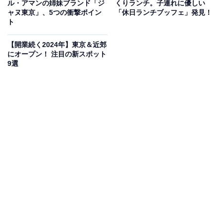
ル・アマンの姉妹ブランド「ジ
くりランチ。子連れに優しい
またはスープのいずれかをチョイスすることができま
ャヌ東京」、5つの衝撃ポイン
「休日ランチブッフェ」発見！
す。
ト
【開業続く2024年】東京＆近郊
【前菜】
にオープン！ 注目の新スポット
9選
前菜「ヤムヌアヤーン」