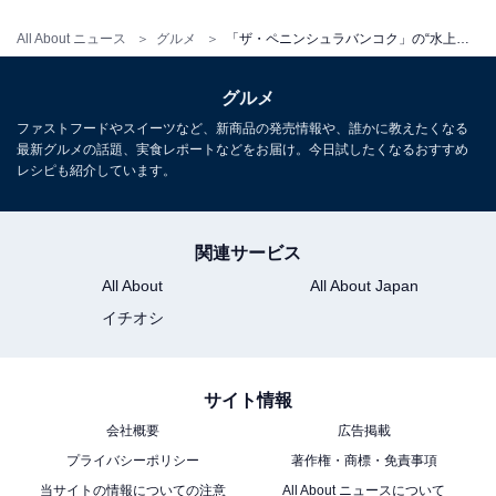
もしくは
All About ニュース
グルメ
「ザ・ペニンシュラバンコク」の“水上の楽園”が東京に出現!? 人気タイ料理レストランの味をリポート
・カオニャオ マムアン
：もち米とタイ産マンゴーのデザ
ート
グルメ
ファストフードやスイーツなど、新商品の発売情報や、誰かに教えたくなる
・コーヒー または 紅茶
最新グルメの話題、実食レポートなどをお届け。今日試したくなるおすすめ
レシピも紹介しています。
関連サービス
All About
All About Japan
イチオシ
サイト情報
会社概要
広告掲載
プライバシーポリシー
著作権・商標・免責事項
当サイトの情報についての注意
All About ニュースについて