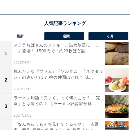
・ソムタム タイ
：グリーンパパイヤのスパイシーサラダ
干し海老 ピーナッツ チェリートマト
または
・ヤムヌアヤーン
：牛フィレ肉のサラダ トマト ミント
最新
一週間
一ヶ月
スパイシーなライムドレッシング
ステラおばさんのクッキー、詰め放題に「ミ
ニ」登場！ 1500円で「約23枚ほど詰...
1
【スープ】
2026/08/04
桃みたいな「プラム」「ソルダム」「ネクタリ
ン」の違いとは？ 桃の仲間はどれ？ 味...
2
2023/08/16
ラーメン用語「完まく」って何のこと？ 「完
食」とは違うの？ 【ラーメン評論家が解...
3
2024/02/03
「なんちゅうもんを見せてくるんや！」吉野