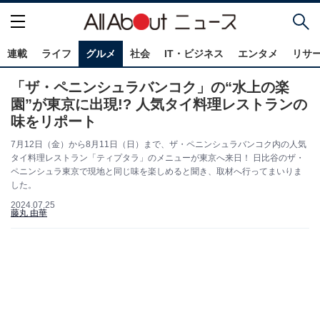
連載
ライフ
グルメ
社会
IT・ビジネス
エンタメ
リサ
「ザ・ペニンシュラバンコク」の“水上の楽
園”が東京に出現!? 人気タイ料理レストランの
味をリポート
7月12日（金）から8月11日（日）まで、ザ・ペニンシュラバンコク内の人気
タイ料理レストラン「ティプタラ」のメニューが東京へ来日！ 日比谷のザ・
ペニンシュラ東京で現地と同じ味を楽しめると聞き、取材へ行ってまいりま
した。
2024.07.25
藤丸 由華