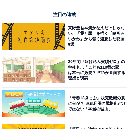
注目の連載
東野圭吾や湊かなえだけじゃな
い、「業と罪」を描く『映画ち
いかわ』から強く連想した映画
8選
20年間「駆け込み実績ゼロ」の
メイン「ゲーン ペットペットヤン ジャスミンライス」
学校も…「こども110番の家」
は本当に必要？ PTAが直面する
・ホイシェル ヤン パッポンカリー ジャスミンライス
：
理想と現実
北海道産帆立と卵のカレー炒め タイセロリ 牛乳
または
「青春18きっぷ」販売激減の裏
・ゲーン ペットペットヤン ジャスミンライス
：鴨コンフ
に何が？ 連続利用の厳格化だけ
ではない「本当の理由」
ィとトロピカルフルーツのレッドカレー スイートバジル
ライチ パイナップル 葡萄
「移民」に冷たいのはどっちな