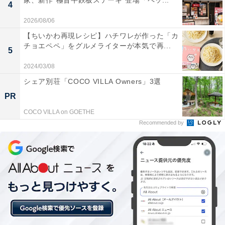
家、新作“極旨牛鉄板ステーキ”登場「ペッ...
4
2026/08/06
【ちいかわ再現レシピ】ハチワレが作った「カ
チョエペペ」をグルメライターが本気で再...
5
スープ「トムヤムクン メナム」
2024/03/08
・トムカーガイ
：鶏肉のココナッツミルクスープ マッシ
シェア別荘「COCO VILLA Owners」3選
ュルーム ガランガル
PR
または
COCO VILLA on GOETHE
・トムヤムクン メナム
：手長海老のトムヤムクン レモン
Recommended by
グラス ライム バーズアイ唐辛子
【メイン】