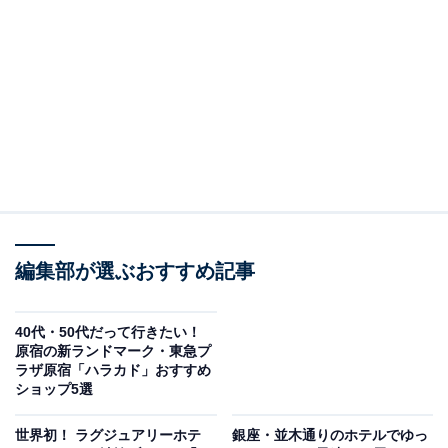
ザ・ペニンシュラバンコクの“水上の楽園”「ティプタラ」
チャオプラヤー川沿いという最高のロケーションに建
つ、ザ・ペニンシュラバンコク。“水上の楽園”という名
のレストラン「ティプタラ」は、本格的なタイ料理をリ
バーサイドで楽しめるレストランです。
今回東京で味わえるのは、現地で提供されているメニュ
ーからアラカルト14種（2100円～／税サ込・以下同）
編集部が選ぶおすすめ記事
と、人気のメニューを組み合わせた3品（5200円）と4品
（7000円）のプリフィックスコースメニューです。
40代・50代だって行きたい！
原宿の新ランドマーク・東急プ
ラザ原宿「ハラカド」おすすめ
ランチとディナーでオーダーすることができるコースメ
ショップ5選
ニューは、前菜・スープ・メイン・デザートをそれぞれ
2種類から1つ選ぶことができ、3品コースの場合は前菜
世界初！ ラグジュアリーホテ
銀座・並木通りのホテルでゆっ