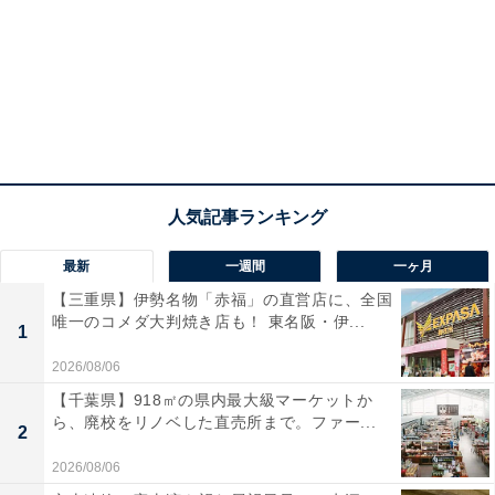
最新
一週間
一ヶ月
【三重県】伊勢名物「赤福」の直営店に、全国
唯一のコメダ大判焼き店も！ 東名阪・伊...
1
2026/08/06
【千葉県】918㎡の県内最大級マーケットか
ら、廃校をリノベした直売所まで。ファー...
2
2026/08/06