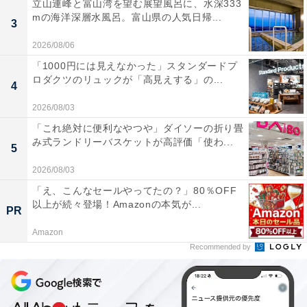
立山連峰と富山湾を望む展望風呂に、水深333
mの海洋深層水風呂。富山県の人気日帰...
3
2026/08/06
「1000円には見えなかった」スタンダードプ
ロダクツのリュックが「高見えする」の...
4
2026/08/03
「これ絶対に便利なやつや」ダイソーの折り畳
み式ランドリーバスケットが高評価「使わ...
5
2026/08/03
「え、こんなセールやってたの？」80％OFF
以上が続々登場！Amazonの本気が...
PR
Amazon
Recommended by