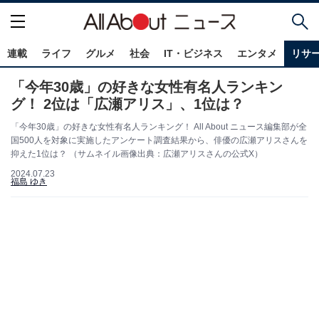
連載
ライフ
グルメ
社会
IT・ビジネス
エンタメ
リサ
「今年30歳」の好きな女性有名人ランキン
グ！ 2位は「広瀬アリス」、1位は？
「今年30歳」の好きな女性有名人ランキング！ All About ニュース編集部が全
国500人を対象に実施したアンケート調査結果から、俳優の広瀬アリスさんを
抑えた1位は？ （サムネイル画像出典：広瀬アリスさんの公式X）
2024.07.23
福島 ゆき