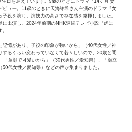
誕生日を迎えています。9歳のときにドラマ『14ヶ月 妻
デビュー。11歳のときに天海祐希さん主演のドラマ『女
っ子役を演じ、演技力の高さで存在感を発揮しました。
に出演し、2024年前期のNHK連続テレビ小説『虎に
す。
た記憶があり、子役の印象が強いから」（40代女性／神
りするくらい変わっていなくて若々しいので、30歳と聞
、「童顔で可愛いから」（30代男性／愛知県）、「顔立
（50代女性／愛知県）などの声が集まりました。