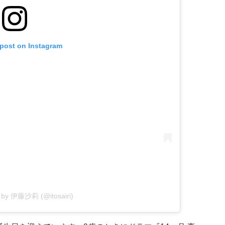
 post on Instagram
d by 伊藤沙莉 (@itosairi)