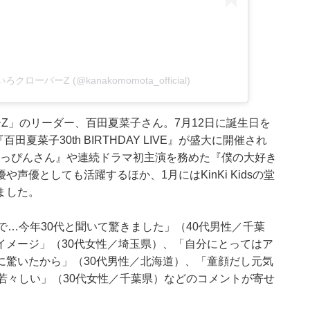
いろクローバーZ (@kanakomomota_official)
Z」のリーダー、百田夏菜子さん。7月12日に誕生日を
夏菜子30th BIRTHDAY LIVE』が盛大に開催され
『べっぴんさん』や連続ドラマ初主演を務めた『僕の大好き
優としても活躍するほか、1月にはKinKi Kidsの堂
ました。
で…今年30代と聞いて驚きました」（40代男性／千葉
イメージ」（30代女性／埼玉県）、「自分にとってはア
に驚いたから」（30代男性／北海道）、「童顔だし元気
若々しい」（30代女性／千葉県）などのコメントが寄せ