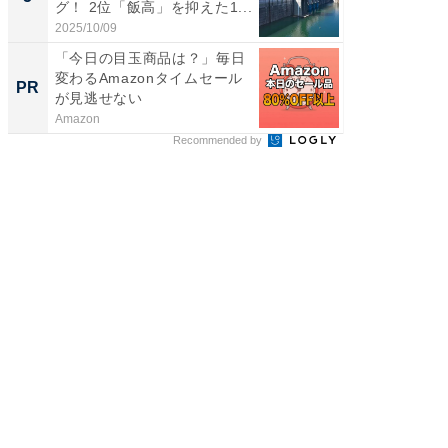
グ！ 2位「飯高」を抑えた1...
グ！ 2
2025/10/09
2026/08/0
「今日の目玉商品は？」毎日
特別な名
変わるAmazonタイムセール
で選ぶR
PR
PR
が見逃せない
Amazon
ReFa GIN
Recommended by