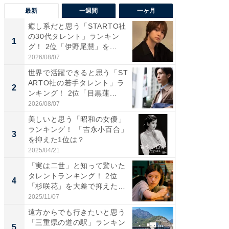
最新
一週間
一ヶ月
癒し系だと思う「STARTO社
癒し系だ
の30代タレント」ランキン
の若手
1
1
グ！ 2位「伊野尾慧」を...
グ！ 2
2026/08/07
2026/08/0
世界で活躍できると思う「ST
「パフ
ARTO社の若手タレント」ラ
思うST
2
2
ンキング！ 2位「目黒蓮...
ンキング
2026/08/07
2026/08/0
美しいと思う「昭和の女優」
ギャップ
ランキング！ 「吉永小百合」
RTO社
3
3
を抑えた1位は？
キング！
2025/04/21
2026/08/0
「実は二世」と知って驚いた
癒し系だ
タレントランキング！ 2位
の30代
4
4
「杉咲花」を大差で抑えた1
グ！ 2
位...
2025/11/07
2026/08/0
遠方からでも行きたいと思う
「ファン
「三重県の道の駅」ランキン
ARTO
5
5