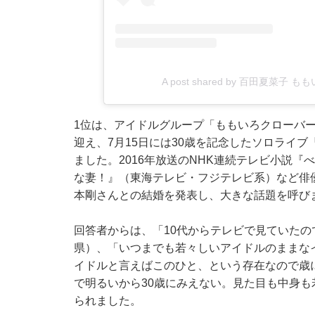
A post shared by 百田夏菜子 もも
1位は、アイドルグループ「ももいろクローバー
迎え、7月15日には30歳を記念したソロライブ『百田
ました。2016年放送のNHK連続テレビ小説
な妻！』（東海テレビ・フジテレビ系）など俳優や声
本剛さんとの結婚を発表し、大きな話題を呼び
回答者からは、「10代からテレビで見ていたの
県）、「いつまでも若々しいアイドルのままな
イドルと言えばこのひと、という存在なので歳
で明るいから30歳にみえない。見た目も中身も
られました。