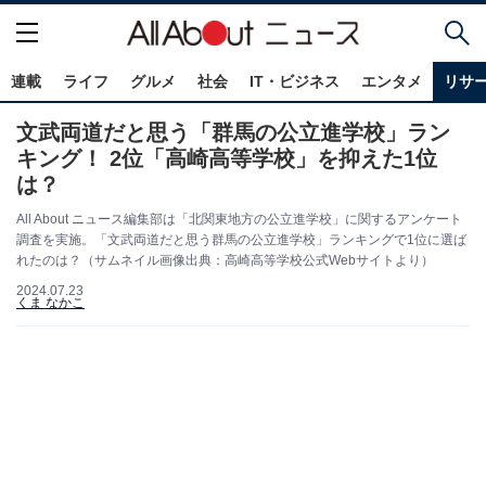
連載
ライフ
グルメ
社会
IT・ビジネス
エンタメ
リサ
文武両道だと思う「群馬の公立進学校」ラン
キング！ 2位「高崎高等学校」を抑えた1位
は？
All About ニュース編集部は「北関東地方の公立進学校」に関するアンケート
調査を実施。「文武両道だと思う群馬の公立進学校」ランキングで1位に選ば
れたのは？（サムネイル画像出典：高崎高等学校公式Webサイトより）
2024.07.23
くま なかこ