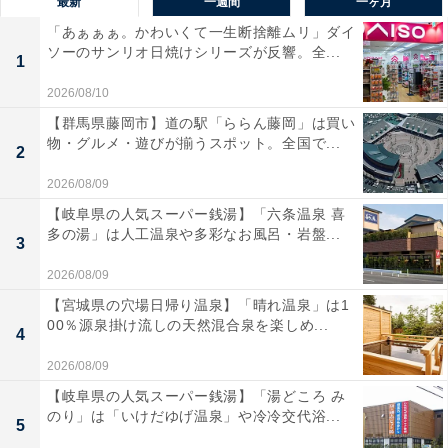
最新
一週間
一ヶ月
「あぁぁぁ。かわいくて一生断捨離ムリ」ダイ
ソーのサンリオ日焼けシリーズが反響。全...
1
2026/08/10
【群馬県藤岡市】道の駅「ららん藤岡」は買い
物・グルメ・遊びが揃うスポット。全国で...
2
2026/08/09
【岐阜県の人気スーパー銭湯】「六条温泉 喜
多の湯」は人工温泉や多彩なお風呂・岩盤...
3
2026/08/09
【宮城県の穴場日帰り温泉】「晴れ温泉」は1
00％源泉掛け流しの天然混合泉を楽しめ...
4
2026/08/09
【岐阜県の人気スーパー銭湯】「湯どころ み
のり」は「いけだゆげ温泉」や冷冷交代浴...
5