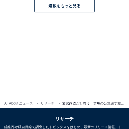
連載をもっと見る
All About ニュース
リサーチ
文武両道だと思う「群馬の公立進学校」ランキング！ 2位「高崎高等学校」を抑えた1位は？
リサーチ
編集部が独自目線で調査したトピックスをはじめ、最新のリリース情報、ト