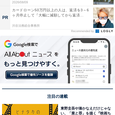
2026/08/09
カードローン50万円以上の人は、返済を3～6
ヶ月停止して『大幅に減額してから返済...
PR
渋谷法務総合事務所
Recommended by
注目の連載
東野圭吾や湊かなえだけじゃな
い、「業と罪」を描く『映画ち