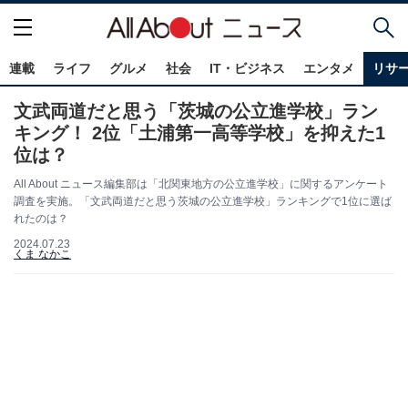
連載
ライフ
グルメ
社会
IT・ビジネス
エンタメ
リサ
文武両道だと思う「茨城の公立進学校」ラン
キング！ 2位「土浦第一高等学校」を抑えた1
位は？
All About ニュース編集部は「北関東地方の公立進学校」に関するアンケート
調査を実施。「文武両道だと思う茨城の公立進学校」ランキングで1位に選ば
れたのは？
2024.07.23
くま なかこ