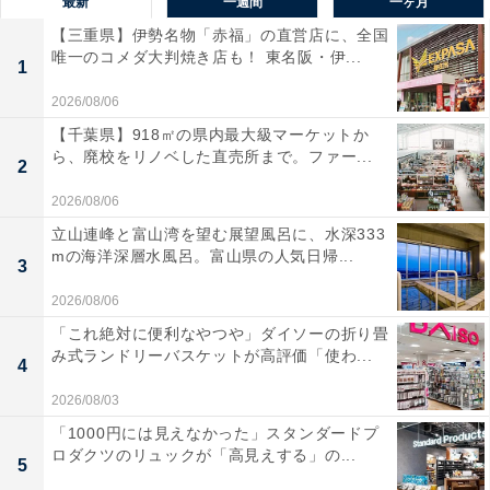
最新
一週間
一ヶ月
【三重県】伊勢名物「赤福」の直営店に、全国
唯一のコメダ大判焼き店も！ 東名阪・伊...
1
2026/08/06
【千葉県】918㎡の県内最大級マーケットか
ら、廃校をリノベした直売所まで。ファー...
2
2026/08/06
立山連峰と富山湾を望む展望風呂に、水深333
mの海洋深層水風呂。富山県の人気日帰...
3
2026/08/06
「これ絶対に便利なやつや」ダイソーの折り畳
み式ランドリーバスケットが高評価「使わ...
4
2026/08/03
「1000円には見えなかった」スタンダードプ
ロダクツのリュックが「高見えする」の...
5