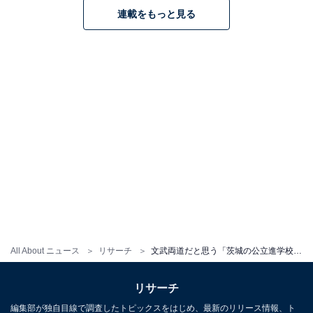
連載をもっと見る
All About ニュース
リサーチ
文武両道だと思う「茨城の公立進学校」ランキング！ 2位「土浦第一高等学校」を抑えた1位は？
リサーチ
編集部が独自目線で調査したトピックスをはじめ、最新のリリース情報、ト