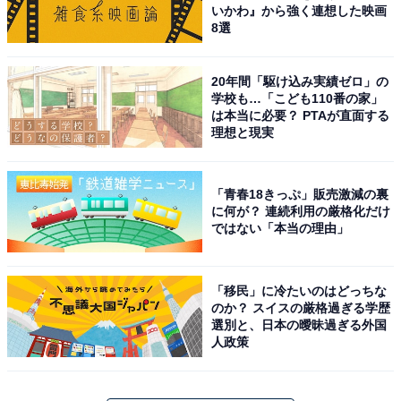
いかわ』から強く連想した映画
8選
20年間「駆け込み実績ゼロ」の
学校も…「こども110番の家」
は本当に必要？ PTAが直面する
理想と現実
「青春18きっぷ」販売激減の裏
に何が？ 連続利用の厳格化だけ
ではない「本当の理由」
「移民」に冷たいのはどっちな
のか？ スイスの厳格過ぎる学歴
選別と、日本の曖昧過ぎる外国
人政策