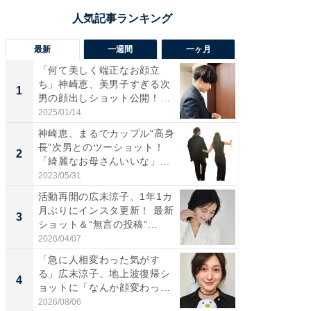
最新
一週間
一ヶ月
「何て美しく端正なお顔立
「さす
ち」神崎恵、美男子すぎる次
は」高
1
1
男の顔出しショット公開！
災地を
「め...
「カ...
2025/01/14
2026/08/0
神崎恵、まるでカップル“高身
「女の
長”次男とのツーショット！
介、バ
2
2
「綺麗なお母さんいいな」...
らのプレ
愛...
2023/05/31
2026/08/0
活動再開の広末涼子、1年1カ
「脚が
月ぶりにインスタ更新！ 最新
横川尚
3
3
ショット＆“無言の投稿”...
ムキな姿
刃...
2026/04/07
2026/08/0
「急に人相変わった気がす
「え、
る」広末涼子、地上波復帰シ
芸人、2
4
4
ョットに「なんか顔変わっ
エットに
た」の...
2026/08/06
2026/08/0