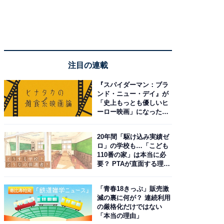
注目の連載
『スパイダーマン：ブラ
ンド・ニュー・デイ』が
「史上もっとも優しいヒ
ーロー映画」になった理
由。予習したい作品は？
20年間「駆け込み実績ゼ
ロ」の学校も…「こども
110番の家」は本当に必
要？ PTAが直面する理想
と現実
「青春18きっぷ」販売激
減の裏に何が？ 連続利用
の厳格化だけではない
「本当の理由」