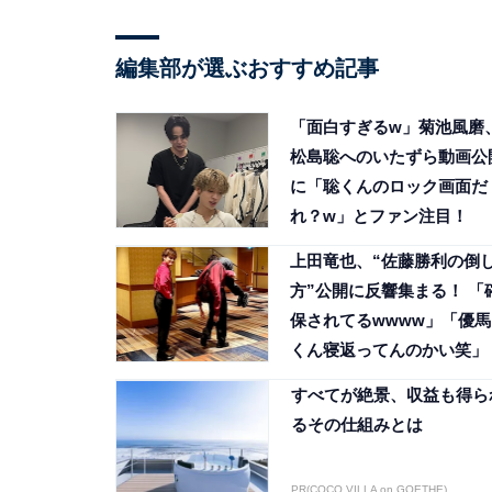
編集部が選ぶおすすめ記事
「面白すぎるw」菊池風磨
松島聡へのいたずら動画公
に「聡くんのロック画面だ
れ？w」とファン注目！
上田竜也、“佐藤勝利の倒
方”公開に反響集まる！ 「
保されてるwwww」「優馬
くん寝返ってんのかい笑」
すべてが絶景、収益も得ら
るその仕組みとは
PR(COCO VILLA on GOETHE)