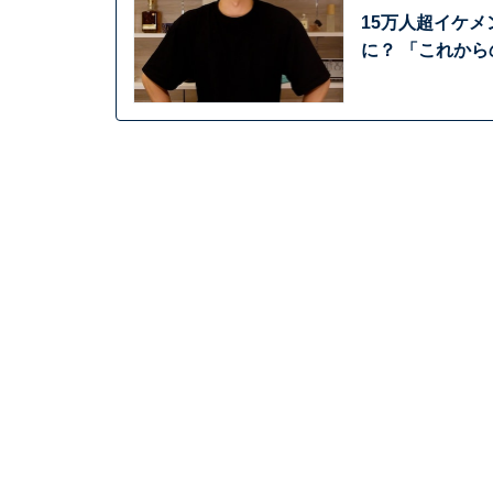
15万人超イケメン
に？ 「これか