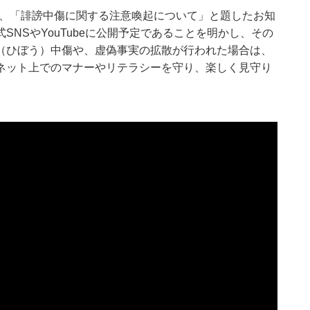
ントは同日、「誹謗中傷に関する注意喚起について」と題したお知
NSやYouTubeに公開予定であることを明かし、その
（ひぼう）中傷や、虚偽事実の拡散が行われた場合は、
ネット上でのマナーやリテラシーを守り、楽しく見守り