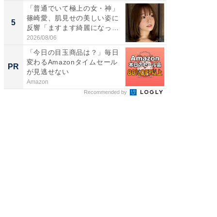
「普通でいて極上の女・神」
「脳がバ
篠崎愛、肌見せの美しい姿に
装姿が話
5
5
反響「ますます綺麗になって
のお父さ
い...
2026/08/06
2026/08/0
「今日の目玉商品は？」毎日
全国の
変わるAmazonタイムセール
付きの
PR
PR
が見逃せない
Amazon
COCO VIL
Recommended by