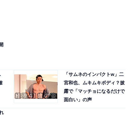
、
開
し
「サムネのインパクトw」二
確
宮和也、ムキムキボディ？披
露で「マッチョになるだけで
面白い」の声
れ