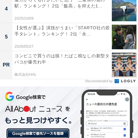
駅」ランキング！ 2位「飯高」を抑えた1...
4
ぜひご覧ください‼️
#中居お友達GP
#フジテレビ
2025/10/09
pic.twitter.com/XfS8qjNfGb
【女性が選ぶ】演技がうまい「STARTO社の若
手タレント」ランキング！ 2位「永...
5
— 中居正広のお友達グランプリ【公式】
2026/05/27
(@nakaiyonde)
October 28, 2023
コンビニで買うのは損！たばこ税なしの新型タ
バコが爆売れ中
PR
1位に選ばれたのは、中居正広さんでした。
株式会社HAL
Recommended by
現在51歳の中居さんは、アイドルグループ・SMAPの元
メンバー。『FNS27時間テレビ』では1998年に初の総合
司会を務めると、SMAP全員で務めた年を含め計8度にわ
たり大役を担っています。長年さまざまなバラエティ番
組の司会を担当している中居さんには、以下のようなコ
メントが寄せられました。