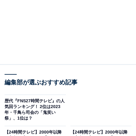
View this post on Instagram
編集部が選ぶおすすめ記事
A post shared by 火曜は全力！華大さんと千鳥くん【8ch公式】 (@han
歴代『FNS27時間テレビ』の人
気回ランキング！ 2位は2023
年・千鳥ら司会の「鬼笑い
2位には、お笑いコンビの「千鳥」がランクイン。
祭」、1位は？
ボケの大悟さんとツッコミのノブさんからなる2人は、
【24時間テレビ】2000年以降
【24時間テレビ】2000年以降