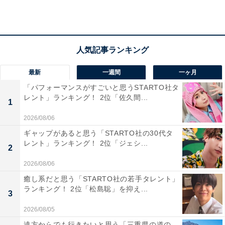
最新
一週間
一ヶ月
「パフォーマンスがすごいと思うSTARTO社タ
レント」ランキング！ 2位「佐久間...
1
1位：中居正広
2026/08/06
ギャップがあると思う「STARTO社の30代タ
レント」ランキング！ 2位「ジェシ...
2
いよいよ今夜9時‼️
2026/08/06
『中居正広の芸能人！お友達呼んで来ましたグラン
癒し系だと思う「STARTO社の若手タレント」
プリ』
#中居正広
さんと29人のカオスな空間?
ランキング！ 2位「松島聡」を抑え...
3
久しぶりにこんなに大人数が集まりました✨
2026/08/05
収録中ずっと笑顔だった中居さんがこちら?☺️
遠方からでも行きたいと思う「三重県の道の