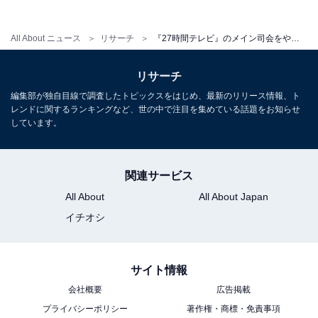
All About ニュース
リサーチ
『27時間テレビ』のメイン司会をやってほしい芸能人ランキング！ 2位「千鳥」を抑えた1位は？
リサーチ
編集部が独自目線で調査したトピックスをはじめ、最新のリリース情報、ト
レンドに関するランキングなど、世の中で注目を集めている話題をお知らせ
こちらもおすすめ
しています。
2024年の27時間テレビ、「見ない予定」が「見
る予定」を上回った理由は？27時間テレビに何
を期待する？
関連サービス
All About
All About Japan
イチオシ
サイト情報
会社概要
広告掲載
1
2
プライバシーポリシー
著作権・商標・免責事項