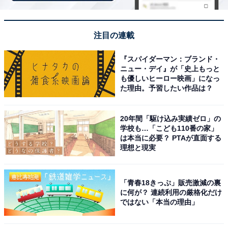
「司会進行役と言えばやっぱり中居正広ではないかと思
注目の連載
ったからです」（50代女性／茨城県）
『スパイダーマン：ブランド・
「今まで中居くんが出ていた回が面白かったから」（20
ニュー・デイ』が「史上もっと
も優しいヒーロー映画」になっ
代女性／東京都）
た理由。予習したい作品は？
「多方面のジャンルのタレントとコミュニケーションが
20年間「駆け込み実績ゼロ」の
上手だから」（40代女性／神奈川県）
学校も…「こども110番の家」
は本当に必要？ PTAが直面する
理想と現実
「50歳を過ぎたこのタイミングで、27時間を司会者とし
て務めどのようなことができるか、どれくらい盛り上が
るか見てみたいと思うから」（40代男性／静岡県）
「青春18きっぷ」販売激減の裏
に何が？ 連続利用の厳格化だけ
ではない「本当の理由」
「担当回数を鑑みてもミスター２７時間テレビといって
も過言でないので、中居くんが総合司会をしている姿、