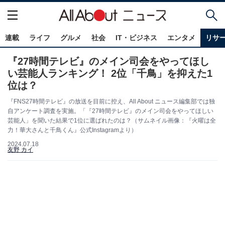
連載
ライフ
グルメ
社会
IT・ビジネス
エンタメ
リサ
『27時間テレビ』のメイン司会をやってほし
い芸能人ランキング！ 2位「千鳥」を抑えた1
位は？
『FNS27時間テレビ』の放送を目前に控え、All About ニュース編集部では独
自アンケート調査を実施。「『27時間テレビ』のメイン司会をやってほしい
芸能人」を聞いた結果で1位に選ばれたのは？（サムネイル画像：『火曜は全
力！華大さんと千鳥くん』公式Instagramより）
2024.07.18
友野 カイ