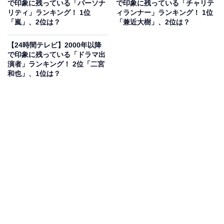
で印象に残っている「パーソナ
で印象に残っている「チャリテ
2000年にコンビ結成。今ではテレビで見ない日はないほ
リティ」ランキング！ 1位
ィランナー」ランキング！ 1位
どの人気コンビで、2023年の『FNS27時間テレビ』では
「嵐」、2位は？
「兼近大樹」、2位は？
「かまいたち」「ダイアン」の2組と一緒に総合司会に
【24時間テレビ】2000年以降
抜てきされました。
で印象に残っている「ドラマ出
演者」ランキング！ 2位「二宮
アンケート回答者からは、「安定感が違う」（30代男性
和也」、1位は？
／大分県）「毒っ気もあり万が一のトラブル対応もこな
せそうだから」（30代女性／岩手県）、「去年が最高だ
ったから2年連続かと思ったら新しいカギの勢いがすご
かった。千鳥でもう１回やってほしい」（30代女性／大
阪府）、「大悟さんに暴れてほしい」（50代女性／東京
都）などの意見が寄せられました。