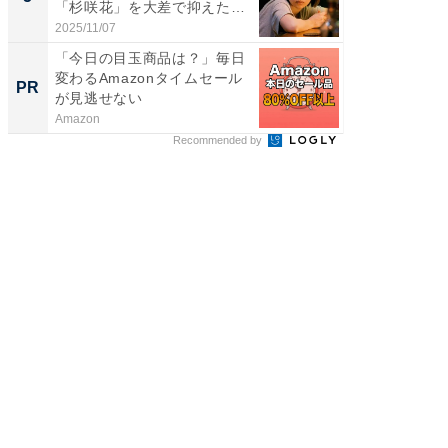
「杉咲花」を大差で抑えた1
グ！ 2
位...
2025/11/07
2026/08/0
「今日の目玉商品は？」毎日
シェア別荘
変わるAmazonタイムセール
wners
PR
PR
が見逃せない
Amazon
COCO VIL
Recommended by