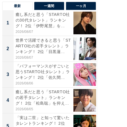
最新
一週間
一ヶ月
癒し系だと思う「STARTO社
癒し系だ
の30代タレント」ランキン
の若手
1
1
グ！ 2位「伊野尾慧」を...
グ！ 2
2026/08/07
2026/08/0
世界で活躍できると思う「ST
「パフ
ARTO社の若手タレント」ラ
思うST
2
2
ンキング！ 2位「目黒蓮...
ンキング
2026/08/07
2026/08/0
「パフォーマンスがすごいと
ギャップ
思うSTARTO社タレント」ラ
RTO社
3
3
ンキング！ 2位「佐久間...
キング！
2026/08/06
2026/08/0
癒し系だと思う「STARTO社
癒し系だ
の若手タレント」ランキン
の30代
4
4
グ！ 2位「松島聡」を抑え...
グ！ 2
2026/08/05
2026/08/0
「実は二世」と知って驚いた
「ファン
タレントランキング！ 2位
ARTO
5
5