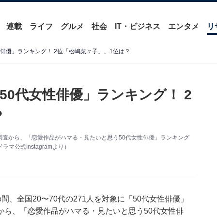
連載
ライフ
グルメ
社会
IT・ビジネス
エンタメ
リ
俳優」ランキング！ 2位「松嶋菜々子」、1位は？
0代女性俳優」ランキング！ 2
？
ケート調査から、「恋愛作品がハマる・見たいと思う50代女性俳優」ランキング
公式Instagramより）
2日の間、全国20〜70代の271人を対象に「50代女性俳優」
から、「恋愛作品がハマる・見たいと思う50代女性俳