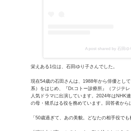
A post shared by 石田ゆり子
栄えある1位は、石田ゆり子さんでした。
現在54歳の石田さんは、1988年から俳優として
系）をはじめ、『Dr.コトー診療所』（フジテ
人気ドラマに出演しています。2024年はNH
の母・猪爪はる役を務めています。回答者から
「50歳過ぎて、あの美貌。どなたの相手役でも