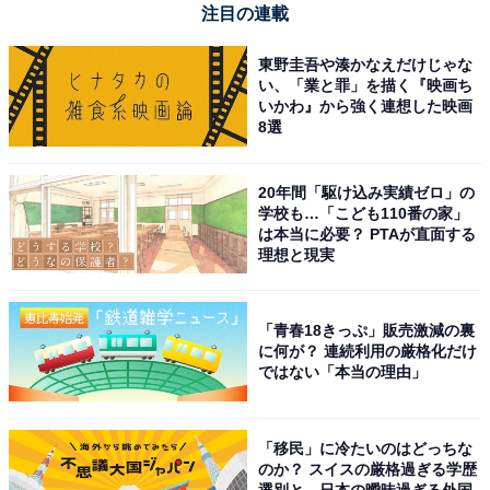
注目の連載
には、次のようなコメントがありました。
東野圭吾や湊かなえだけじゃな
い、「業と罪」を描く『映画ち
「芯がしっかりしていると思います」（60代女性／滋賀
いかわ』から強く連想した映画
県）
8選
「ギラギラした感じのイメージだから」（50代男性／兵
20年間「駆け込み実績ゼロ」の
庫県）
学校も…「こども110番の家」
は本当に必要？ PTAが直面する
理想と現実
「遅咲きだったので今どんどん作品に出て野心があふれ
ている」（30代女性／滋賀県）
「青春18きっぷ」販売激減の裏
に何が？ 連続利用の厳格化だけ
「目がきりっとしており、心の底で何かを考えて居そう
ではない「本当の理由」
なイメージだからです」（40代女性／神奈川県）
「移民」に冷たいのはどっちな
「下積み時代が長かったため、根性もあり、さらなる活
のか？ スイスの厳格過ぎる学歴
躍を目指して頑張りそうなイメージがあるため」（50代
選別と、日本の曖昧過ぎる外国