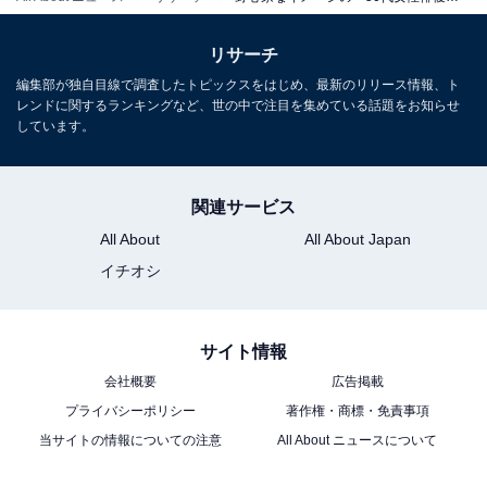
リサーチ
編集部が独自目線で調査したトピックスをはじめ、最新のリリース情報、ト
レンドに関するランキングなど、世の中で注目を集めている話題をお知らせ
しています。
こちらもおすすめ
魅力的だと思う「50代女性俳優」ランキング！
関連サービス
2位「天海祐希」を抑えた1位は？
All About
All About Japan
イチオシ
サイト情報
会社概要
広告掲載
プライバシーポリシー
著作権・商標・免責事項
1
2
当サイトの情報についての注意
All About ニュースについて