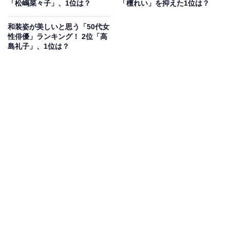
「松嶋菜々子」、1位は？
「檀れい」を抑えた1位は？
ルギッシュな感じがする」（50代女性／東京都）、
「色々なことに挑戦したり勉強されたりしているイメー
和装姿が美しいと思う「50代女
性俳優」ランキング！ 2位「高
ジがあるから」（30代女性／鳥取県）、「売れっ子のお
島礼子」、1位は？
笑い芸人や歌舞伎俳優と結婚するなど野心家の感じがす
る」（50代女性／新潟県）などの声が寄せられました。