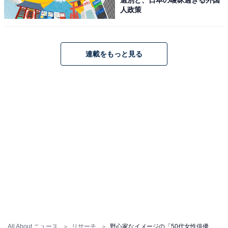
人政策
男性／千葉県）
連載をもっと見る
※回答者のコメントは原文ママです
10位までの全ランキング結果を見
次ページ
る
All About ニュース
リサーチ
野心家なイメージの「50代女性俳優」ランキング！ 2位「藤原紀香」、1位は？