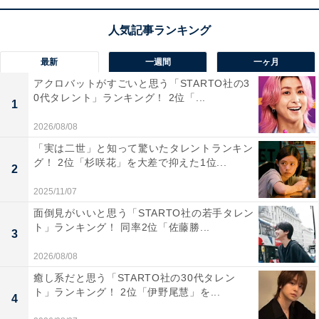
1位：吉田羊
最新
一週間
一ヶ月
アクロバットがすごいと思う「STARTO社の3
0代タレント」ランキング！ 2位「...
1
2026/08/08
「実は二世」と知って驚いたタレントランキン
グ！ 2位「杉咲花」を大差で抑えた1位...
2
2025/11/07
面倒見がいいと思う「STARTO社の若手タレン
ト」ランキング！ 同率2位「佐藤勝...
3
2026/08/08
View this post on Instagram
癒し系だと思う「STARTO社の30代タレン
ト」ランキング！ 2位「伊野尾慧」を...
4