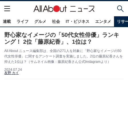
連載
ライフ
グルメ
社会
IT・ビジネス
エンタメ
リサ
野心家なイメージの「50代女性俳優」ランキ
ング！ 2位「藤原紀香」、1位は？
All About ニュース編集部は、全国の271人を対象に「野心家なイメージの50
代女性俳優」に関するアンケート調査を実施しました。2位の藤原紀香さんを
抑えた1位は？（サムネイル画像：藤原紀香さん公式Instagramより）
2024.07.24
友野 カイ