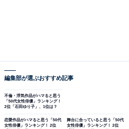
A post shared by 藤原紀香/??Norika Fujiwara【official】公式 (@norik
2位は、藤原紀香さんでした。
藤原さんは、「第24回ミス日本グランプリ」でグランプ
リに輝き、その後、東レ水着キャンペンガールを経て芸
能界入り。モデルやテレビCMなどでも活躍し、俳優業
編集部が選ぶおすすめ記事
では映画『キャッツ・アイ』やドラマ『大奥～華の乱
～』（フジテレビ系）などに出演しています。現在は舞
台にも精力的に立っており、また梨園の妻としての一面
不倫・浮気作品がハマると思う
「50代女性俳優」ランキング！
もあります。
2位「石田ゆり子」、1位は？
アンケート回答者からは、「女優業以外も幅広く活躍し
恋愛作品がハマると思う「50代
舞台に合っていると思う「50代
女性俳優」ランキング！ 2位
女性俳優」ランキング！ 2位
ているイメージだから」（30代女性／北海道）、「エネ