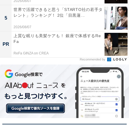
2026/08/07
世界で活躍できると思う「STARTO社の若手タ
レント」ランキング！ 2位「目黒蓮...
5
2026/08/07
上質な眠りも美髪ケアも！ 銀座で体感するRe
Fa
PR
A post shared by 吉田羊 Yoh Yoshida (@yoshidayoh_official)
ReFa GINZA on CREA
Recommended by
1位に選ばれたのは、吉田羊さんです。
元々は舞台俳優として活動していた吉田さんは、2007年
にドラマ『愛の迷宮』（フジテレビ系）に出演。その後
はNHKの大河ドラマ『江～姫たちの戦国～』や連続テレ
ビ小説『純と愛』などにも起用され、2014年のドラマ
『HERO』（フジテレビ系）で検事役を演じてブレーク
を果たしました。2024年5月に公開された映画『ハピネ
ス』では山岸莉与役で出演。吉田さんを選んだ主な理由