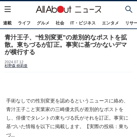
連載
ライフ
グルメ
社会
IT・ビジネス
エンタメ
リサ
青汁王子、“性別変更”の差別的なポストを拡
散。東ちづるが訂正。事実に基づかないデマ
が横行する
2024.07.12
杉野森 樹莉亜
手術なしでの性別変更を認めるというニュースに絡め、
青汁王子こと実業家の三崎優太氏が差別的なポストを
し、俳優でタレントの東ちづる氏がそれを訂正。事実に
基づいた情報を以下に掲載します。【実際の投稿：東ち
づ...