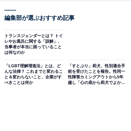
編集部が選ぶおすすめ記事
トランスジェンダーとは？ トイ
レやお風呂に関する「誤解」、
当事者が本当に困っていること
は何なのか
「LGBT理解増進法」とは、ど
「すとぷり」莉犬、性別適合手
んな法律？ これまでと変わるこ
術を受けたことを報告。性同一
と＆変わらないこと、企業がす
性障害カミングアウトから5年
べきことは何か
越し「心の底から莉犬でよかっ
た すとぷりでよかった」