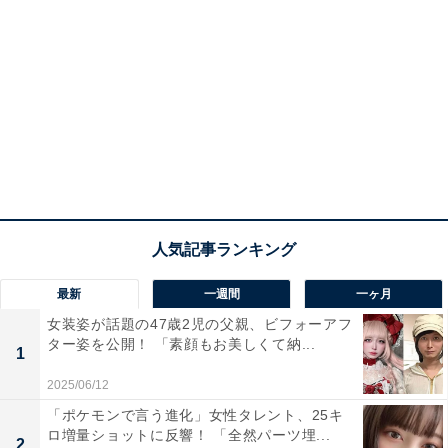
最新
一週間
一ヶ月
女装姿が話題の47歳2児の父親、ビフォーアフ
ター姿を公開！ 「素顔もお美しくて納...
1
2025/06/12
「ポケモンで言う進化」女性タレント、25キ
ロ増量ショットに反響！ 「全然パーツ埋...
2