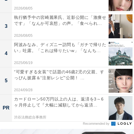
2026/08/05
執行猶予中の宮崎麗果氏、近影公開に「激痩せ
です」「なんか可哀想」の声。「食べられ...
3
2026/08/05
阿波みなみ、ディズニー訪問も「ガチで帰りた
い」吐露。「これは帰りたいw」「なんち...
4
2025/06/19
“可愛すぎる女装”で話題の46歳2児の父親、す
っぴん披露＆“注射レシピ”公開！ ...
5
2024/09/28
カードローン50万円以上の人は、返済を3～6
ヶ月停止して『大幅に減額してから返済...
PR
渋谷法務総合事務所
Recommended by