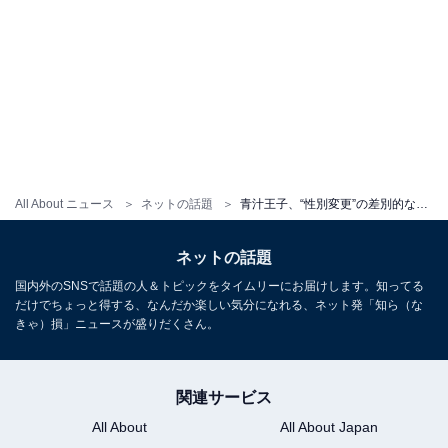
All About ニュース
ネットの話題
青汁王子、“性別変更”の差別的なポストを拡散。東ちづるが訂正。事実に基づかないデマが横行する
ネットの話題
国内外のSNSで話題の人＆トピックをタイムリーにお届けします。知ってる
だけでちょっと得する、なんだか楽しい気分になれる、ネット発「知ら（な
きゃ）損」ニュースが盛りだくさん。
関連サービス
All About
All About Japan