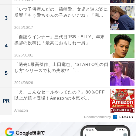
2026/03/25
「いつ子供産んだの」篠崎愛、女児と遊ぶ姿に
反響「もう愛ちゃんの子みたいだね」「完...
3
2025/10/17
「自認ウインナー」三代目JSB・ELLY、年末
挨拶の投稿に「最高におもしれー男」...
4
2026/01/01
「過去1最高傑作」上田竜也、“STARTO社の倒
し方”シリーズで初の失敗!? 「...
5
2024/08/26
「え、こんなセールやってたの？」80％OFF
以上が続々登場！Amazonの本気が...
PR
Amazon
Recommended by