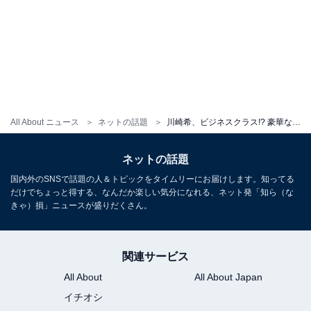
All About ニュース
ネットの話題
川崎希、ビジネスクラス!? 豪華な機内ショット公開！ 夫＆子ども2人と初めての世界一周旅行へ
ネットの話題
国内外のSNSで話題の人＆トピックをタイムリーにお届けします。知ってる
だけでちょっと得する、なんだか楽しい気分になれる、ネット発「知ら（な
きゃ）損」ニュースが盛りだくさん。
関連サービス
All About
All About Japan
イチオシ