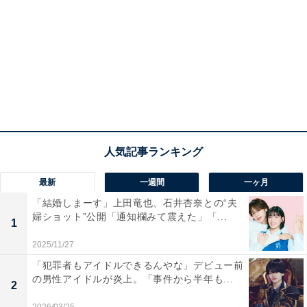
最新
一週間
一ヶ月
「結婚しまーす」上田竜也、石井杏奈との“夫
婦ショット”公開「通知欄みて震えた」「...
1
2025/11/27
「犯罪者もアイドルできるんやな」デビュー前
の男性アイドルが炎上。「事件から半年も...
2