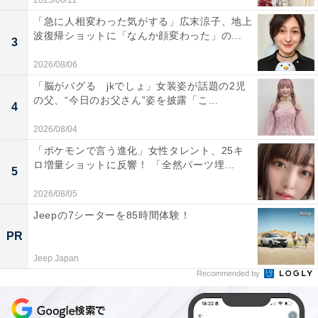
2025/06/12
「急に人相変わった気がする」広末涼子、地上
波復帰ショットに「なんか顔変わった」の...
3
2026/08/06
「脳がバグる jkでしょ」女装姿が話題の2児
の父、“今日のお父さん”姿を披露「こ...
4
2026/08/04
「ポケモンで言う進化」女性タレント、25キ
ロ増量ショットに反響！ 「全然パーツ埋...
5
2026/08/05
Jeepの7シーターを85時間体験！
PR
Jeep Japan
Recommended by