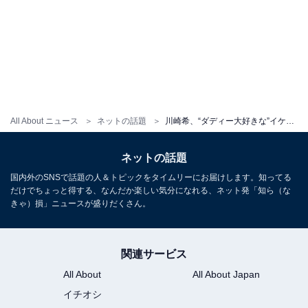
All About ニュース
ネットの話題
川崎希、“ダディー大好きな”イケメン息子＆モデル夫の顔出しショット公開！ 別日には3歳長女の顔出しショットも
ネットの話題
国内外のSNSで話題の人＆トピックをタイムリーにお届けします。知ってる
だけでちょっと得する、なんだか楽しい気分になれる、ネット発「知ら（な
きゃ）損」ニュースが盛りだくさん。
関連サービス
All About
All About Japan
イチオシ