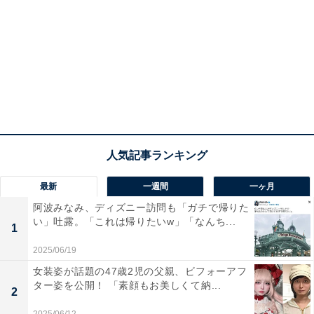
最新
一週間
一ヶ月
阿波みなみ、ディズニー訪問も「ガチで帰りた
い」吐露。「これは帰りたいw」「なんち...
1
2025/06/19
女装姿が話題の47歳2児の父親、ビフォーアフ
ター姿を公開！ 「素顔もお美しくて納...
2