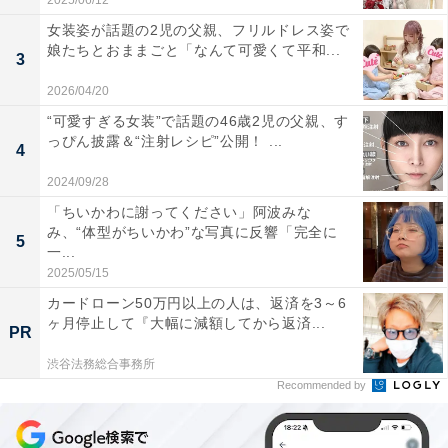
2025/06/12
女装姿が話題の2児の父親、フリルドレス姿で
娘たちとおままごと「なんて可愛くて平和...
3
2026/04/20
“可愛すぎる女装”で話題の46歳2児の父親、す
っぴん披露＆“注射レシピ”公開！ ...
4
2024/09/28
「ちいかわに謝ってください」阿波みな
み、“体型がちいかわ”な写真に反響「完全に
5
一...
2025/05/15
カードローン50万円以上の人は、返済を3～6
ヶ月停止して『大幅に減額してから返済...
PR
渋谷法務総合事務所
Recommended by