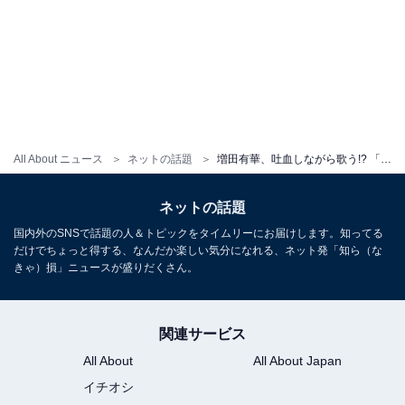
All About ニュース
ネットの話題
増田有華、吐血しながら歌う!? 「インスタバンされそうなので肝心な吐血部分は消しておきますw」
ネットの話題
国内外のSNSで話題の人＆トピックをタイムリーにお届けします。知ってる
だけでちょっと得する、なんだか楽しい気分になれる、ネット発「知ら（な
きゃ）損」ニュースが盛りだくさん。
関連サービス
All About
All About Japan
イチオシ