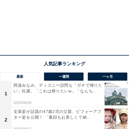
最新
一週間
一ヶ月
阿波みなみ、ディズニー訪問も「ガチで帰りた
い」吐露。「これは帰りたいw」「なんち...
1
2025/06/19
女装姿が話題の47歳2児の父親、ビフォーアフ
ター姿を公開！ 「素顔もお美しくて納...
2