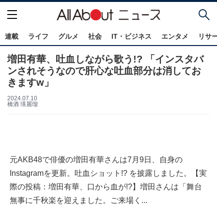
連載
ライフ
グルメ
社会
IT・ビジネス
エンタメ
リサ
増田有華、吐血しながら歌う!? 「インスタバ
ンされそうなので肝心な吐血部分は消してお
きますw」
2024.07.10
橋酒 瑛麗瑠
元AKB48で俳優の増田有華さんは7月9日、自身の
Instagramを更新。吐血ショット!? を披露しました。【実
際の投稿：増田有華、口から血が!?】増田さんは「舞台
無事に千秋楽を迎えました。ご来場く...