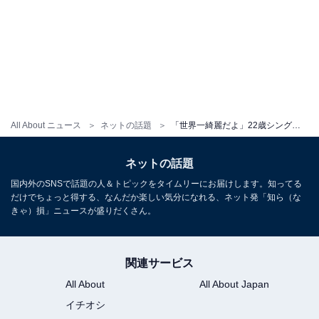
All About ニュース
ネットの話題
「世界一綺麗だよ」22歳シングルマザーのギャルモデル、“プリンプリン”美谷間あらわな水着ショット！
ネットの話題
国内外のSNSで話題の人＆トピックをタイムリーにお届けします。知ってる
だけでちょっと得する、なんだか楽しい気分になれる、ネット発「知ら（な
きゃ）損」ニュースが盛りだくさん。
関連サービス
All About
All About Japan
イチオシ