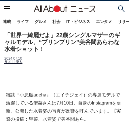
連載
ライフ
グルメ
社会
IT・ビジネス
エンタメ
リサ
「世界一綺麗だよ」22歳シングルマザーのギ
ャルモデル、“プリンプリン”美谷間あらわな
水着ショット！
2024.07.10
長谷川 優人
雑誌『小悪魔ageha』（エイチジェイ）の専属モデルで
活躍している聖菜さんは7月10日、自身のInstagramを更
新。公開した水着姿の写真が反響を呼んでいます。【実
際の投稿：聖菜、水着姿で美谷間あら...