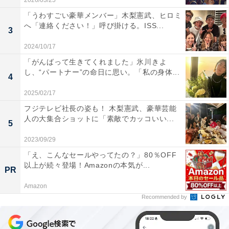
2026/03/25
「うわすごい豪華メンバー」木梨憲武、ヒロミ
へ「連絡ください！」呼び掛ける。ISS...
3
2024/10/17
「がんばって生きてくれました」氷川きよ
し、“パートナー”の命日に思い。「私の身体...
4
2025/02/17
フジテレビ社長の姿も！ 木梨憲武、豪華芸能
人の大集合ショットに「素敵でカッコいい...
5
2023/09/29
「え、こんなセールやってたの？」80％OFF
以上が続々登場！Amazonの本気が...
PR
Amazon
Recommended by