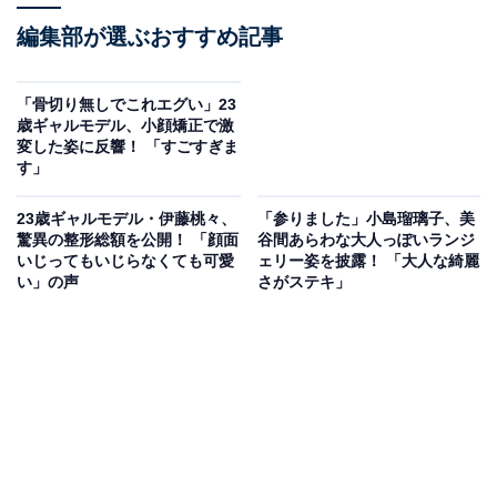
編集部が選ぶおすすめ記事
「骨切り無しでこれエグい」23
歳ギャルモデル、小顔矯正で激
変した姿に反響！ 「すごすぎま
す」
23歳ギャルモデル・伊藤桃々、
「参りました」小島瑠璃子、美
驚異の整形総額を公開！ 「顔面
谷間あらわな大人っぽいランジ
いじってもいじらなくても可愛
ェリー姿を披露！ 「大人な綺麗
い」の声
さがステキ」