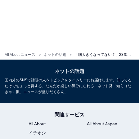
All About ニュース
ネットの話題
「胸大きくなってない？」23歳ギャルモデル・伊藤桃々、ランジェリー姿で谷間あらわに！ 「神」「プリンセス」
ネットの話題
国内外のSNSで話題の人＆トピックをタイムリーにお届けします。知ってる
だけでちょっと得する、なんだか楽しい気分になれる、ネット発「知ら（な
きゃ）損」ニュースが盛りだくさん。
関連サービス
All About
All About Japan
イチオシ