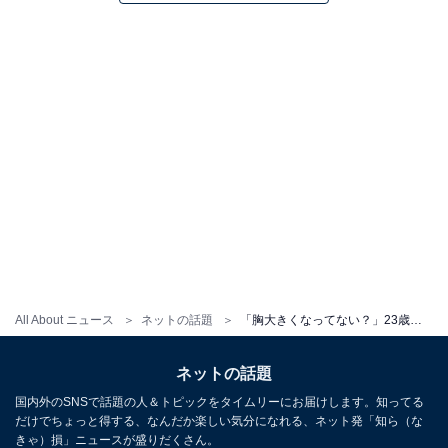
All About ニュース
ネットの話題
「胸大きくなってない？」23歳ギャルモデル・伊藤桃々、ランジェリー姿で谷間あらわに！ 「神」「プリンセス」
ネットの話題
国内外のSNSで話題の人＆トピックをタイムリーにお届けします。知ってる
だけでちょっと得する、なんだか楽しい気分になれる、ネット発「知ら（な
きゃ）損」ニュースが盛りだくさん。