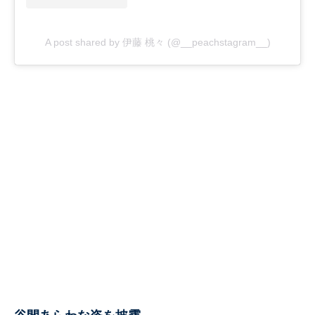
A post shared by 伊藤 桃々 (@__peachstagram__)