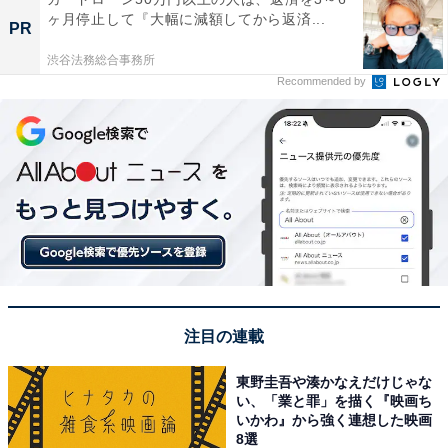
ヶ月停止して『大幅に減額してから返済...
PR
渋谷法務総合事務所
Recommended by
注目の連載
東野圭吾や湊かなえだけじゃな
い、「業と罪」を描く『映画ち
いかわ』から強く連想した映画
8選