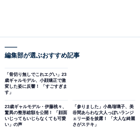
編集部が選ぶおすすめ記事
「骨切り無しでこれエグい」23
歳ギャルモデル、小顔矯正で激
変した姿に反響！ 「すごすぎま
す」
23歳ギャルモデル・伊藤桃々、
「参りました」小島瑠璃子、美
驚異の整形総額を公開！ 「顔面
谷間あらわな大人っぽいランジ
いじってもいじらなくても可愛
ェリー姿を披露！ 「大人な綺麗
い」の声
さがステキ」