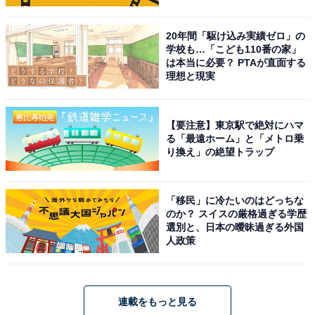
20年間「駆け込み実績ゼロ」の
学校も…「こども110番の家」
は本当に必要？ PTAが直面する
理想と現実
【要注意】東京駅で絶対にハマ
る「最遠ホーム」と「メトロ乗
り換え」の絶望トラップ
「移民」に冷たいのはどっちな
のか？ スイスの厳格過ぎる学歴
選別と、日本の曖昧過ぎる外国
人政策
連載をもっと見る