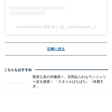
A post shared by 伊藤 桃々 (@__peachstagram__)
記事に戻る
こちらもおすすめ
整形公表の伊藤桃々、谷間あらわなランジェリ
ー姿を披露！ 「スタイルばちばち」「綺麗す
ぎ」