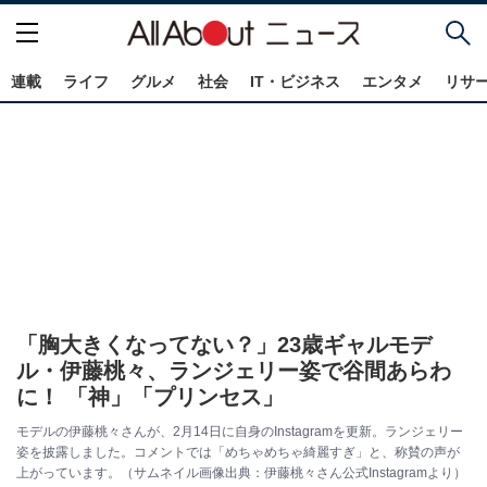
連載
ライフ
グルメ
社会
IT・ビジネス
エンタメ
リサ
「胸大きくなってない？」23歳ギャルモデ
ル・伊藤桃々、ランジェリー姿で谷間あらわ
に！ 「神」「プリンセス」
モデルの伊藤桃々さんが、2月14日に自身のInstagramを更新。ランジェリー
姿を披露しました。コメントでは「めちゃめちゃ綺麗すぎ」と、称賛の声が
上がっています。（サムネイル画像出典：伊藤桃々さん公式Instagramより）