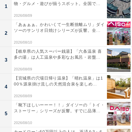
物・グルメ・遊びが揃うスポット。全国で...
1
2026/08/09
「あぁぁぁ。かわいくて一生断捨離ムリ」ダイ
ソーのサンリオ日焼けシリーズが反響。全...
2
2026/08/10
【岐阜県の人気スーパー銭湯】「六条温泉 喜
多の湯」は人工温泉や多彩なお風呂・岩盤...
3
2026/08/09
【宮城県の穴場日帰り温泉】「晴れ温泉」は1
00％源泉掛け流しの天然混合泉を楽しめ...
4
2026/08/09
「靴下ほしいーーー！！」ダイソーの「トイ・
ストーリー」シリーズが反響。すでに品薄...
5
2026/08/10
カードローン50万円以上の人は、返済を3～6