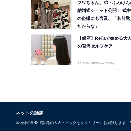
フワちゃん、弟・ふわけん
結婚式ショット公開！ 式中
の盗撮にも言及。「名前覚
たからな」
【銀座】ReFaで始める大
の贅沢セルフケア
PR(ReFa GINZA on CREA)
ネットの話題
国内外のSNSで話題の人＆トピックをタイムリーにお届けします