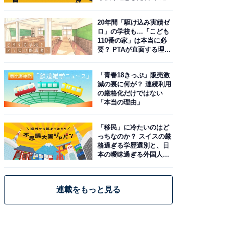
20年間「駆け込み実績ゼ
ロ」の学校も…「こども
110番の家」は本当に必
要？ PTAが直面する理想
と現実
「青春18きっぷ」販売激
減の裏に何が？ 連続利用
の厳格化だけではない
「本当の理由」
「移民」に冷たいのはど
っちなのか？ スイスの厳
格過ぎる学歴選別と、日
本の曖昧過ぎる外国人政
策
連載をもっと見る