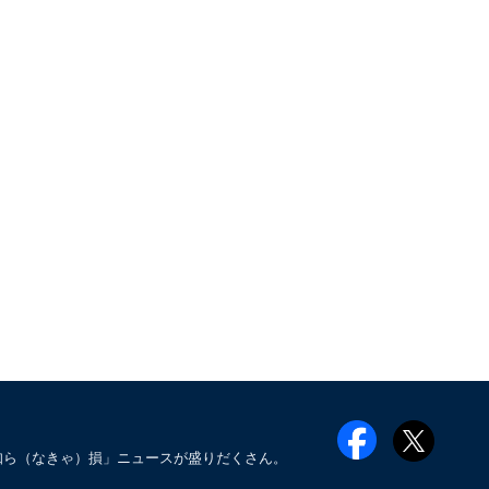
知ら（なきゃ）損」ニュースが盛りだくさん。