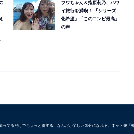
の
フワちゃん＆指原莉乃、ハワ
イ旅行を満喫！ 「シリーズ
え
化希望」「このコンビ最高」
の声
人
。知ってるだけでちょっと得する、なんだか楽しい気分になれる、ネット発「