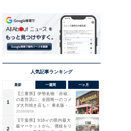
最新
一週間
一ヶ月
【三重県】伊勢名物「赤福」
【兵庫
の直営店に、全国唯一のコメ
ーメン
1
1
ダ大判焼き店も！ 東名阪・
再現した
伊...
道...
2026/08/06
2026/08/0
【千葉県】918㎡の県内最大
【三重
級マーケットから、廃校をリ
「鈴鹿天
2
2