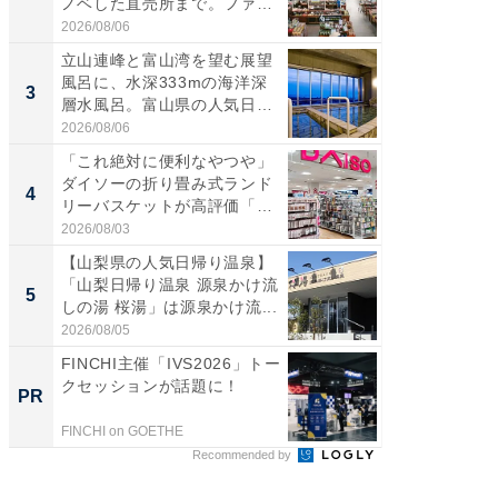
ノベした直売所まで。ファ
は100
ー...
2026/08/06
2026/08/0
立山連峰と富山湾を望む展望
ステラ
風呂に、水深333mの海洋深
詰め放題
3
3
層水風呂。富山県の人気日
00円で「
帰...
2026/08/06
2026/08/0
「これ絶対に便利なやつや」
「ミニオ
ダイソーの折り畳み式ランド
ッグ！ 
4
4
リーバスケットが高評価「使
ど、夏限
わ...
2026/08/03
2026/08/0
【山梨県の人気日帰り温泉】
【埼玉
「山梨日帰り温泉 源泉かけ流
「行田天
5
5
しの湯 桜湯」は源泉かけ流...
は和の
が...
2026/08/05
2026/08/0
FINCHI主催「IVS2026」トー
特別な名
クセッションが話題に！
で選ぶR
PR
PR
FINCHI on GOETHE
ReFa GIN
Recommended by