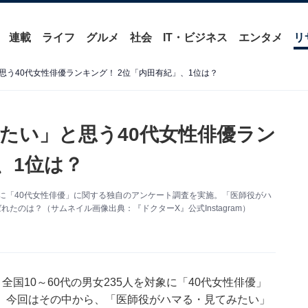
連載
ライフ
グルメ
社会
IT・ビジネス
エンタメ
リ
う40代女性俳優ランキング！ 2位「内田有紀」、1位は？
たい」と思う40代女性俳優ラン
、1位は？
人を対象に「40代女性俳優」に関する独自のアンケート調査を実施。「医師役がハ
たのは？（サムネイル画像出典：『ドクターX』公式Instagram）
0日、全国10～60代の男女235人を対象に「40代女性俳優」
。今回はその中から、「医師役がハマる・見てみたい」