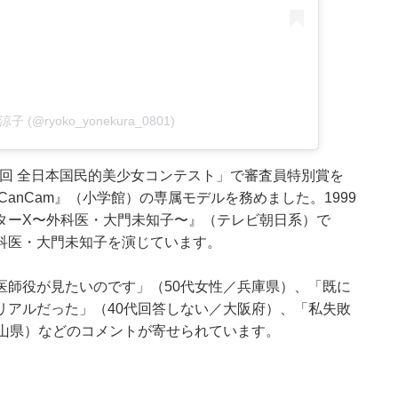
倉涼子 (@ryoko_yonekura_0801)
6回 全日本国民的美少女コンテスト」で審査員特別賞を
anCam』（小学館）の専属モデルを務めました。1999
ターX〜外科医・大門未知子〜』（テレビ朝日系）で
科医・大門未知子を演じています。
医師役が見たいのです」（50代女性／兵庫県）、「既に
リアルだった」（40代回答しない／大阪府）、「私失敗
岡山県）などのコメントが寄せられています。