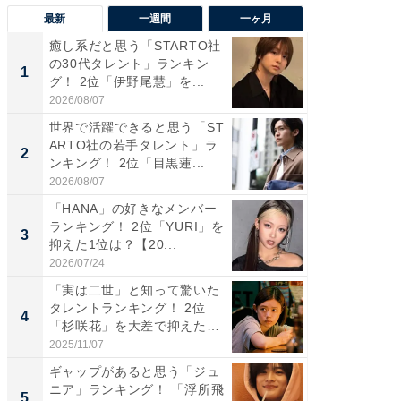
最新
一週間
一ヶ月
癒し系だと思う「STARTO社
癒し系だ
の30代タレント」ランキン
の若手
1
1
グ！ 2位「伊野尾慧」を...
グ！ 2
2026/08/07
2026/08/0
世界で活躍できると思う「ST
「パフ
ARTO社の若手タレント」ラ
思うST
2
2
ンキング！ 2位「目黒蓮...
ンキング
2026/08/07
2026/08/0
「HANA」の好きなメンバー
ギャップ
ランキング！ 2位「YURI」を
RTO社
3
3
抑えた1位は？【20...
キング！
2026/07/24
2026/08/0
「実は二世」と知って驚いた
癒し系だ
タレントランキング！ 2位
の30代
4
4
「杉咲花」を大差で抑えた1
グ！ 2
位...
2025/11/07
2026/08/0
ギャップがあると思う「ジュ
「ファン
ニア」ランキング！ 「浮所飛
ARTO
5
5