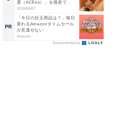
貴（ACEes）」を僅差で...
グ！ 2
2026/08/07
2026/08/0
「今日の目玉商品は？」毎日
「え、
変わるAmazonタイムセール
の？」8
PR
PR
が見逃せない
場！Ama
Amazon
Amazon
Recommended by