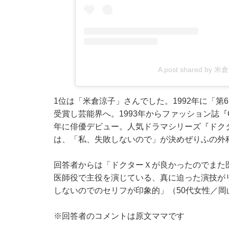
A post shared by 米
1位は「米倉涼子」さんでした。1992年に「第
受賞し芸能界へ。1993年からファッション誌『C
年に俳優デビュー。人気ドラマシリーズ『ドク
は、「私、失敗しないので」が決めぜりふの外
回答者からは「ドクターＸが良かったのでまた
医師役で主役を演じている、真に迫った演技が
しないのでのセリフが印象的」（50代女性／
※回答者のコメントは原文ママです