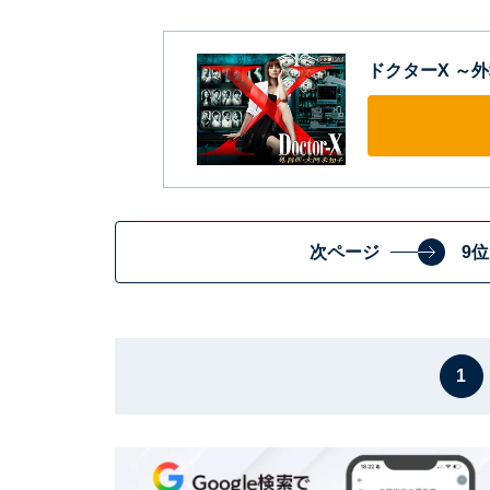
ドクターX ～外
次ページ
9
1