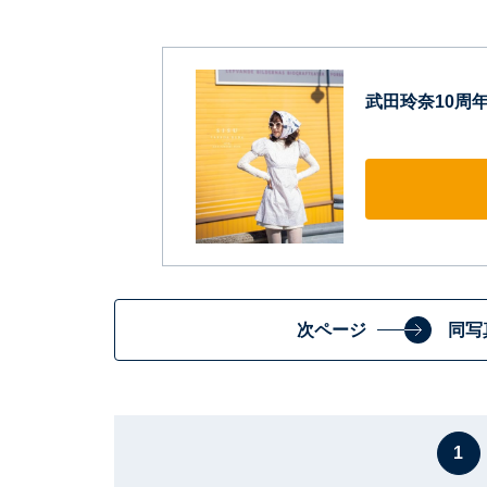
武田玲奈10周年記
次ページ
同写
1