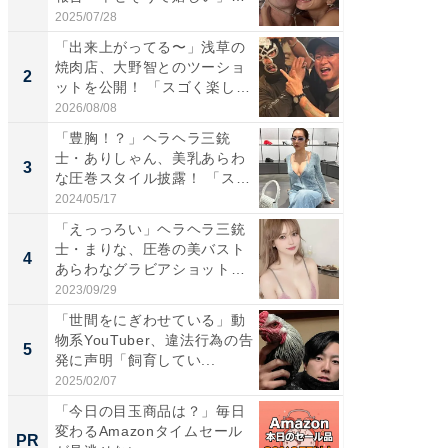
「...
「カ...
2025/07/28
2026/08/0
「出来上がってる〜」浅草の
「脚が
焼肉店、大野智とのツーショ
横川尚
2
2
ットを公開！ 「スゴく楽し
ムキな姿
そ...
刃...
2026/08/08
2026/08/0
「豊胸！？」ヘラヘラ三銃
「え、
士・ありしゃん、美乳あらわ
芸人、2
3
3
な圧巻スタイル披露！ 「スタ
エットに
イ...
2024/05/17
2026/08/0
「えっっろい」ヘラヘラ三銃
「脳がバ
士・まりな、圧巻の美バスト
装姿が話
4
4
あらわなグラビアショット公
のお父さ
開...
2023/09/29
2026/08/0
「世間をにぎわせている」動
「ちょ
物系YouTuber、違法行為の告
ってま
5
5
発に声明「飼育してい...
熊本地
...
2025/02/07
2026/08/0
「今日の目玉商品は？」毎日
全国の
変わるAmazonタイムセール
付きの
PR
PR