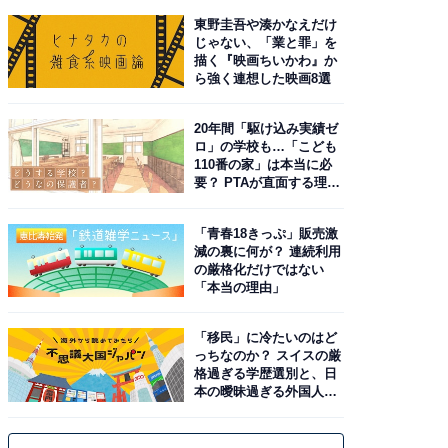
東野圭吾や湊かなえだけ
じゃない、「業と罪」を
描く『映画ちいかわ』か
ら強く連想した映画8選
20年間「駆け込み実績ゼ
ロ」の学校も…「こども
110番の家」は本当に必
要？ PTAが直面する理想
と現実
「青春18きっぷ」販売激
減の裏に何が？ 連続利用
の厳格化だけではない
「本当の理由」
「移民」に冷たいのはど
っちなのか？ スイスの厳
格過ぎる学歴選別と、日
本の曖昧過ぎる外国人政
策