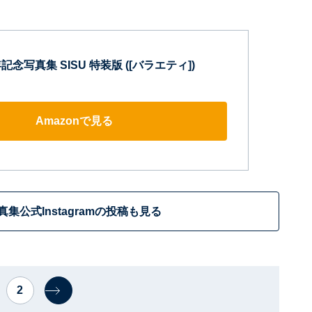
念写真集 SISU 特装版 ([バラエティ])
Amazonで見る
真集公式Instagramの投稿も見る
2