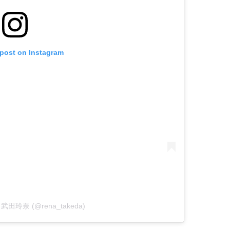
 post on Instagram
by 武田玲奈 (@rena_takeda)