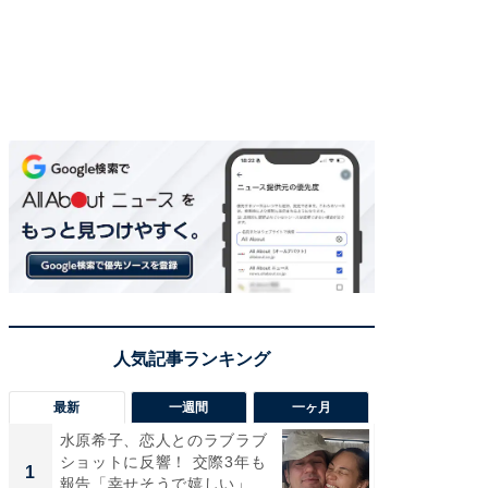
最新
一週間
一ヶ月
水原希子、恋人とのラブラブ
「さす
ショットに反響！ 交際3年も
は」高
1
1
報告「幸せそうで嬉しい」
災地を