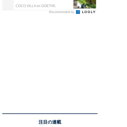
COCO VILLA on GOETHE
東京証券
Recommended by
注目の連載