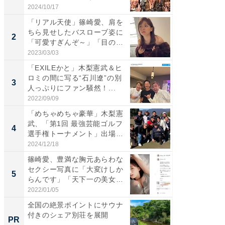
S...
「カ...
2024/10/17
2026/08/0
「リアル天使」篠崎愛、肩を
「女の
ちら見せしたバスローブ姿に
介、バ
2
2
「可愛すぎんぞ～」「目の表
らのプレ
情...
愛...
2023/03/03
2026/08/0
「EXILEかと」木梨憲武＆ヒ
「脚が
ロミの間に写る“石川遼”の別
横川尚
3
3
人っぷりにファン騒然！...
ムキな姿
刃...
2022/09/09
2026/08/0
「めちゃめちゃ豪華」木梨憲
「え、
武、「第1回 最強芸能ゴルフ
芸人、2
4
4
選手権トーナメント」出場
エットに
メ...
2024/12/18
2026/08/0
篠崎愛、豊満な胸元あらわな
「脳がバ
セクシー写真に「大変けしか
装姿が話
5
5
らんです」「天下一の美女で
のお父さ
す...
2022/01/05
2026/08/0
全国の絶景ポイントにサウナ
実際、
付きのシェア別荘を展開
もらえ
PR
PR