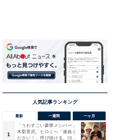
最新
一週間
一ヶ月
「うわすごい豪華メンバー」
「さす
木梨憲武、ヒロミへ「連絡く
は」高
1
1
ださい！」呼び掛ける。IS
災地を