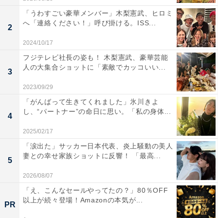
「うわすごい豪華メンバー」木梨憲武、ヒロミ
へ「連絡ください！」呼び掛ける。ISS...
2
2024/10/17
フジテレビ社長の姿も！ 木梨憲武、豪華芸能
人の大集合ショットに「素敵でカッコいい...
3
2023/09/29
「がんばって生きてくれました」氷川きよ
し、“パートナー”の命日に思い。「私の身体...
4
2025/02/17
「涙出た」サッカー日本代表、炎上騒動の美人
妻との幸せ家族ショットに反響！ 「最高...
5
2026/08/07
「え、こんなセールやってたの？」80％OFF
以上が続々登場！Amazonの本気が...
PR