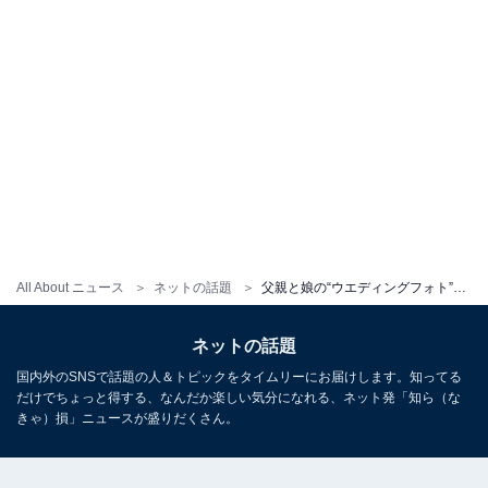
All About ニュース
ネットの話題
父親と娘の“ウエディングフォト”に賛否両論。「娘さん死ぬほど傷付くと思うからやめてあげてほしい」
ネットの話題
国内外のSNSで話題の人＆トピックをタイムリーにお届けします。知ってる
だけでちょっと得する、なんだか楽しい気分になれる、ネット発「知ら（な
きゃ）損」ニュースが盛りだくさん。