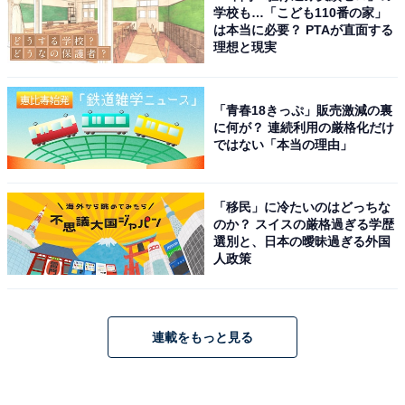
学校も…「こども110番の家」
は本当に必要？ PTAが直面する
理想と現実
「青春18きっぷ」販売激減の裏
に何が？ 連続利用の厳格化だけ
ではない「本当の理由」
「移民」に冷たいのはどっちな
のか？ スイスの厳格過ぎる学歴
選別と、日本の曖昧過ぎる外国
人政策
連載をもっと見る