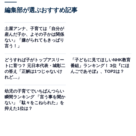
編集部が選ぶおすすめ記事
土屋アンナ、子育ては「自分が
産んだ子か、よその子かは関係
ない」「嫌がられてもきっぱり
言う！」
どうすれば子がトップアスリー
「子どもに見てほしいNHK教育
トに育つ？ 元日本代表・城彰二
番組」ランキング！ 3位『にほ
の答え「正解は1つじゃないけ
んごであそぼ』、TOP2は？
れど…」
幼児の子育てでいちばんつらい
瞬間ランキング 「言う事を聞か
ない」「駄々をこねられた」を
抑えた1位は？