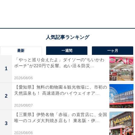
最新
一週間
一ヶ月
「やっと巡り会えたよ」ダイソーの“ちいかわ
ポーチ”が220円で反響。ぬい活＆防災...
1
2026/08/06
【愛知県】無料の動物園＆観光牧場に、市初の
天然温泉も！ 高速道路のハイウェイオア...
2
2026/08/07
【三重県】伊勢名物「赤福」の直営店に、全国
唯一のコメダ大判焼き店も！ 東名阪・伊...
3
2026/08/06