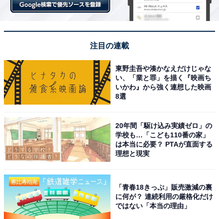
注目の連載
東野圭吾や湊かなえだけじゃな
い、「業と罪」を描く『映画ち
いかわ』から強く連想した映画
8選
20年間「駆け込み実績ゼロ」の
学校も…「こども110番の家」
は本当に必要？ PTAが直面する
理想と現実
「青春18きっぷ」販売激減の裏
に何が？ 連続利用の厳格化だけ
ではない「本当の理由」