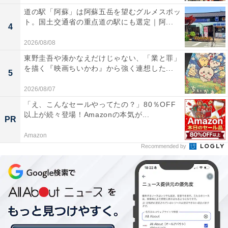
道の駅「阿蘇」は阿蘇五岳を望むグルメスポッ
ト。国土交通省の重点道の駅にも選定｜阿...
4
2026/08/08
東野圭吾や湊かなえだけじゃない、「業と罪」
を描く『映画ちいかわ』から強く連想した...
5
2026/08/07
「え、こんなセールやってたの？」80％OFF
以上が続々登場！Amazonの本気が...
PR
Amazon
Recommended by