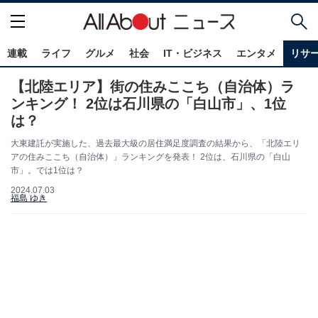
連載
ライフ
グルメ
社会
IT・ビジネス
エンタメ
リサ
【北陸エリア】街の住みここち（自治体）ラ
ンキング！ 2位は石川県の「白山市」、1位
は？
大東建託が実施した、過去最大級の居住満足度調査の結果から、「北陸エリ
アの住みここち（自治体）」ランキングを発表！ 2位は、石川県の「白山
市」。では1位は？
2024.07.03
福島 ゆき