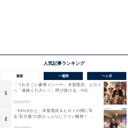
最新
一週間
一ヶ月
「うわすごい豪華メンバー」木梨憲武、ヒロミ
へ「連絡ください！」呼び掛ける。ISS...
1
2024/10/17
「EXILEかと」木梨憲武＆ヒロミの間に写
る“石川遼”の別人っぷりにファン騒然！...
2