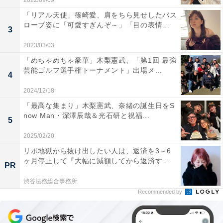
2022/09/09
「リアル天使」篠崎愛、肩をちら見せしたバス
ローブ姿に「可愛すぎんぞ～」「目の表情...
3
2023/03/03
「めちゃめちゃ豪華」木梨憲武、「第1回 最強
芸能ゴルフ選手権トーナメント」出場メ...
4
2024/12/18
「最高な集まり」木梨憲武、奈緒の誕生日をS
now Man・深澤辰哉＆光石研と祝福...
5
2025/02/20
リボ地獄から抜け出したい人は、返済を3～6
ヶ月停止して『大幅に減額してから返済す...
PR
渋谷法務総合事務所
Recommended by