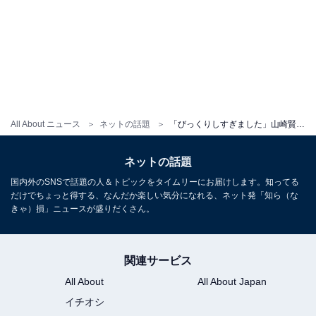
All About ニュース
ネットの話題
「びっくりしすぎました」山崎賢人、『キングダム』作者からサプライズプレゼント！ 「めっちゃ羨ましい」
ネットの話題
国内外のSNSで話題の人＆トピックをタイムリーにお届けします。知ってる
だけでちょっと得する、なんだか楽しい気分になれる、ネット発「知ら（な
きゃ）損」ニュースが盛りだくさん。
関連サービス
All About
All About Japan
イチオシ