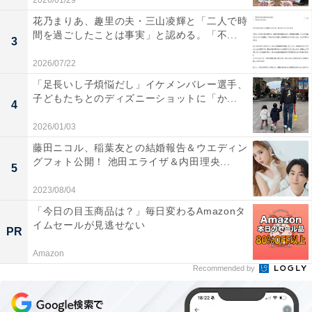
2026/01/29
花乃まりあ、趣里の夫・三山凌輝と「二人で時
間を過ごしたことは事実」と認める。「不...
3
2026/07/22
「足長いし子煩悩だし」イケメンバレー選手、
子どもたちとのディズニーショットに「か...
4
2026/01/03
藤田ニコル、稲葉友との結婚報告＆ウエディン
グフォト公開！ 池田エライザ＆内田理央...
5
2023/08/04
「今日の目玉商品は？」毎日変わるAmazonタ
イムセールが見逃せない
PR
Amazon
Recommended by