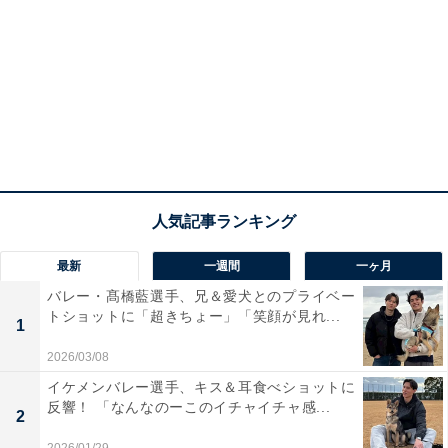
最新
一週間
一ヶ月
バレー・髙橋藍選手、兄＆愛犬とのプライベー
トショットに「超きちょー」「笑顔が見れ...
1
2026/03/08
イケメンバレー選手、キス＆耳食べショットに
反響！ 「なんなのーこのイチャイチャ感...
2