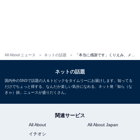
All About ニュース
ネットの話題
「本当に感謝です」くりえみ、メッシ？ との誕生日ショット公開！ 「お誕生日おめでとうございます」
ネットの話題
国内外のSNSで話題の人＆トピックをタイムリーにお届けします。知ってる
だけでちょっと得する、なんだか楽しい気分になれる、ネット発「知ら（な
きゃ）損」ニュースが盛りだくさん。
関連サービス
All About
All About Japan
イチオシ