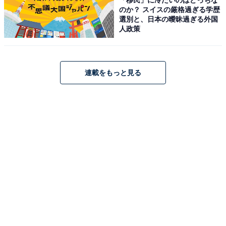
のか？ スイスの厳格過ぎる学歴
トにも注目が集まっています。
選別と、日本の曖昧過ぎる外国
人政策
回答者のコメントを見ると「オーラや眼力の強さ、演技
のうまさなど一級品なので」（20代男性／京都府）、
「俳優だけでなく、モデル業などもしていて、ファン層
連載をもっと見る
が幅広いと思うので」（30代女性／愛知県）、「どうす
る家康の二役の演技は圧巻で、もとからカリスマ性があ
ったがさらに磨きがかかった。私生活充実しているとこ
ろも理想的な女性」（50代女性／愛知県）といった声が
ありました。
※回答者のコメントは原文ママです