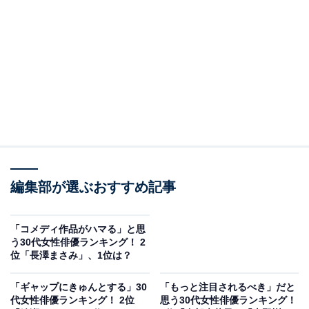
A post shared by 『Destiny』【テレビ朝日公式】 (@destiny_tvas
2位は「石原さとみ」さんでした。実質的なデビュー作
の映画『わたしのグランパ』で、日本アカデミー賞新人
編集部が選ぶおすすめ記事
俳優賞を受賞。早くから演技力が認められ、その勢いの
ままNHK連続テレビ小説『てるてる家族』のヒロイン・
岩田冬子役に抜てきされます。透明感のある演技が評価
「コメディ作品がハマる」と思
う30代女性俳優ランキング！ 2
され、その後はNHK大河ドラマ『義経』や『Ns'あお
位「長澤まさみ」、1位は？
い』（フジテレビ系）など多くの話題作に出演。
「ギャップにきゅんとする」30
「もっと注目されるべき」だと
代女性俳優ランキング！ 2位
思う30代女性俳優ランキング！
第1子出産後の産休を経て4月に芸能活動に復帰、情報エ