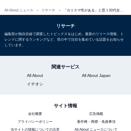
All About ニュース
リサーチ
「カリスマ性がある」と思う30代女性俳優ランキング！ 2位「石原さとみ」、1位は？
リサーチ
編集部が独自目線で調査したトピックスをはじめ、最新のリリース情報、ト
レンドに関するランキングなど、世の中で注目を集めている話題をお知らせ
ラーゲリより愛を込めて
しています。
Amazonで見る
関連サービス
All About
All About Japan
11位までの全ランキング結果を見
イチオシ
次ページ
る
サイト情報
会社概要
広告掲載
プライバシーポリシー
著作権・商標・免責事項
当サイトの情報についての注意
All About ニュースについて