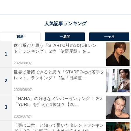
最新
一週間
一ヶ月
癒し系だと思う「STARTO社の30代タレン
ト」ランキング！ 2位「伊野尾慧」を...
1
2026/08/07
世界で活躍できると思う「STARTO社の若手タ
レント」ランキング！ 2位「目黒蓮...
2
1位：北川景子
2026/08/07
「HANA」の好きなメンバーランキング！ 2位
「YURI」を抑えた1位は？【20...
3
2026/07/24
「実は二世」と知って驚いたタレントランキン