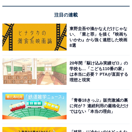
注目の連載
1位は「北川景子」さんでした。2003年から女性ファッ
ション誌『Seventeen』（集英社）の専属モデルとして
東野圭吾や湊かなえだけじゃな
活動。同年、ドラマ『美少女戦士セーラームーン』
い、「業と罪」を描く『映画ち
いかわ』から強く連想した映画
（TBS系）で俳優デビューを果たしました。2006年には
8選
ハリウッド映画『ワイルド・スピードX3 TOKYO
DRIFT』に出演し注目を集めると、その後も映画『Dear
20年間「駆け込み実績ゼロ」の
Friends』やドラマ『謎解きはディナーのあとで』シリー
学校も…「こども110番の家」
ズ（フジテレビ系）など数々の作品に出演。その華やか
は本当に必要？ PTAが直面する
理想と現実
で気品あふれる美しさに、多くの人が魅了されていま
す。
「青春18きっぷ」販売激減の裏
に何が？ 連続利用の厳格化だけ
松本潤さん主演のNHK大河ドラマ『どうする家康』では
ではない「本当の理由」
市役、茶々役で1人2役を演じ、茶々役では悪女っぷりが
際立つ演技を披露。ミュージシャンでタレントの夫・
DAIGOさんとの間には2人の子どもがおり、プライベー
「移民」に冷たいのはどっちな