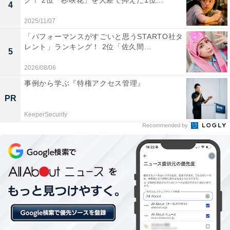
グ！ 2位「杉咲花」を大差で抑えた1位...
4
2025/11/07
「パフォーマンスがすごいと思うSTARTO社タ
レント」ランキング！ 2位「佐久間...
5
2026/08/06
事例から学ぶ『特権アクセス管理』
View this post on Instagram
PR
KeeperSecurity
Recommended by
A post shared by 映画『ラーゲリより愛を込めて』公式 (@lageri_