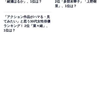
「綾瀬はるか」、1位は？
2位「多部未華子」「上野樹
ンターテインメント番組『あしたが変わるトリセツショ
里」、1位は？
ー』（NHK総合）のプレゼンターを務めたり、主演を務
「アクション作品がハマる・見
める映画『ミッシング』が2024年に公開されることが発
てみたい」と思う30代女性俳優
表され、変わらぬスタイルの良さと美貌を見せて女性か
ランキング！ 2位「菜々緒」、
1位は？
らの人気も集めています。
回答者からは「ファッションやメイクを真似する人が多
いと感じるため」（40代男性／千葉県）、「ドラマに出
演していると服装やメイク持ち物など気になり、検索し
てしまうので影響力があると思う」（40代女性／福岡
県）、「ドラマなどで何回も見かけますが、表情といい
仕草が見ていてすごく好きで他の女優さんにはないもの
を持ってるなと思うからです」（30代男性／栃木県）な
どのコメントがありました。