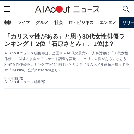
連載
ライフ
グルメ
社会
IT・ビジネス
エンタメ
リサ
「カリスマ性がある」と思う30代女性俳優ラ
ンキング！ 2位「石原さとみ」、1位は？
All About ニュース編集部は、全国20～60代の男女281人を対象に「30代女性
俳優」に関する独自のアンケート調査を実施。「カリスマ性がある」と思う
30代女性俳優ランキングで1位に選ばれたのは？（サムネイル画像出典：ドラ
マ『Destiny』公式Instagramより）
2024.06.28
All About ニュース編集部