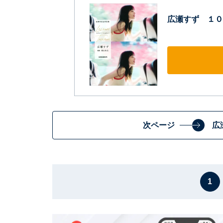
広瀬すず １０
次ページ
広
1