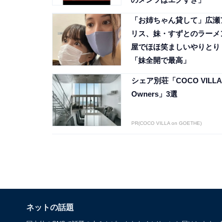
「お姉ちゃん貸して」広瀬
リス、妹・すずとのラーメ
屋でほほ笑ましいやりとり
「妹全開で最高」
シェア別荘「COCO VILLA
Owners」3選
PR(COCO VILLA on GOETHE)
ネットの話題