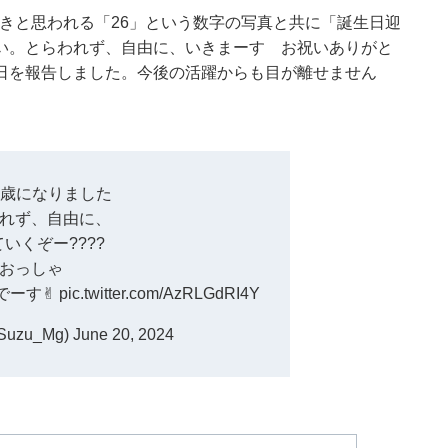
手書きと思われる「26」という数字の写真と共に「誕生日迎
い。とらわれず、自由に、いきまーす お祝いありがと
日を報告しました。今後の活躍からも目が離せません
6歳になりました
れず、自由に、
いくぞー????
おっしゃ
ーす✌︎
pic.twitter.com/AzRLGdRI4Y
uzu_Mg)
June 20, 2024