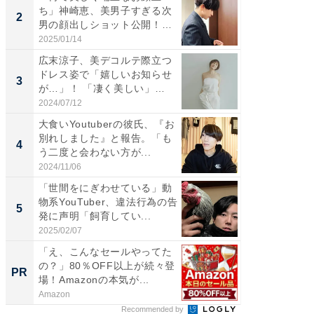
ち」神崎恵、美男子すぎる次
介、バ
2
2
男の顔出しショット公開！
らのプレ
「め...
愛...
2025/01/14
2026/08/0
広末涼子、美デコルテ際立つ
「脚が
ドレス姿で「嬉しいお知らせ
横川尚
3
3
が…」！ 「凄く美しい」
ムキな姿
「透...
刃...
2024/07/12
2026/08/0
大食いYoutuberの彼氏、『お
「2人と
別れしました』と報告。「も
團十郎
4
4
う二度と会わない方が...
「後ろ
「...
2024/11/06
2026/08/0
「世間をにぎわせている」動
「脳がバ
物系YouTuber、違法行為の告
装姿が話
5
5
発に声明「飼育してい...
のお父さ
2025/02/07
2026/08/0
「え、こんなセールやってた
すべて
の？」80％OFF以上が続々登
るその
PR
PR
場！Amazonの本気が...
Amazon
COCO VIL
Recommended by