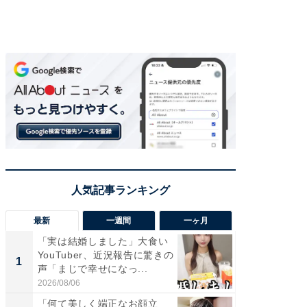
最新
一週間
一ヶ月
「実は結婚しました」大食い
「さす
YouTuber、近況報告に驚きの
は」高
1
1
声「まじで幸せになっ...
災地を
「カ...
2026/08/06
2026/08/0
「何て美しく端正なお顔立
「女の