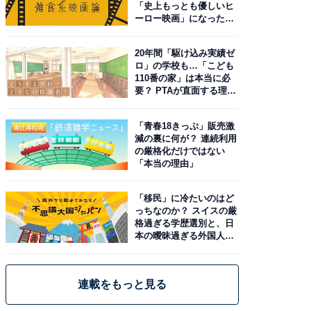
「史上もっとも優しいヒ
ーロー映画」になった理
由。予習したい作品は？
20年間「駆け込み実績ゼ
ロ」の学校も…「こども
110番の家」は本当に必
要？ PTAが直面する理想
と現実
「青春18きっぷ」販売激
減の裏に何が？ 連続利用
の厳格化だけではない
「本当の理由」
「移民」に冷たいのはど
っちなのか？ スイスの厳
格過ぎる学歴選別と、日
本の曖昧過ぎる外国人政
策
連載をもっと見る