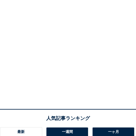
最新
一週間
一ヶ月