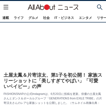
連載
ライフ
グルメ
社会
IT・ビジネス
エンタメ
リサ
土屋太鳳＆片寄涼太、第1子を初公開！ 家族ス
リーショットに「美しすぎてやばい」「可愛
いベイビー」の声
FASHIONSNAPの公式Instagramは、6月20日に投稿を更新。俳優の土屋太鳳
さんとダンス＆ボーカルグループ「GENERATIONS from EXILE TRIBE」の片
寄涼太さんのレアな家族ショットを公開しました。（サムネイル画像出典：