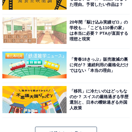
た理由。予習したい作品は？
20年間「駆け込み実績ゼロ」の
学校も…「こども110番の家」
は本当に必要？ PTAが直面する
理想と現実
「青春18きっぷ」販売激減の裏
に何が？ 連続利用の厳格化だけ
ではない「本当の理由」
「移民」に冷たいのはどっちな
のか？ スイスの厳格過ぎる学歴
選別と、日本の曖昧過ぎる外国
人政策