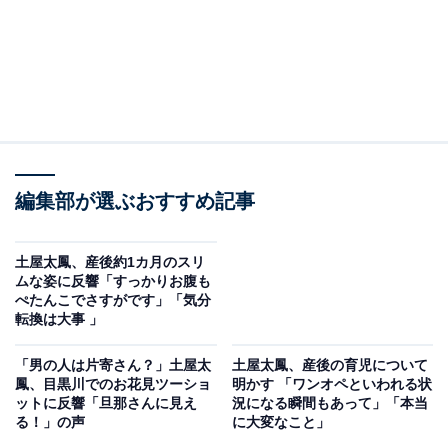
編集部が選ぶおすすめ記事
土屋太鳳、産後約1カ月のスリ
ムな姿に反響「すっかりお腹も
ぺたんこでさすがです」「気分
転換は大事 」
「男の人は片寄さん？」土屋太
土屋太鳳、産後の育児について
鳳、目黒川でのお花見ツーショ
明かす 「ワンオペといわれる状
ットに反響「旦那さんに見え
況になる瞬間もあって」「本当
る！」の声
に大変なこと」