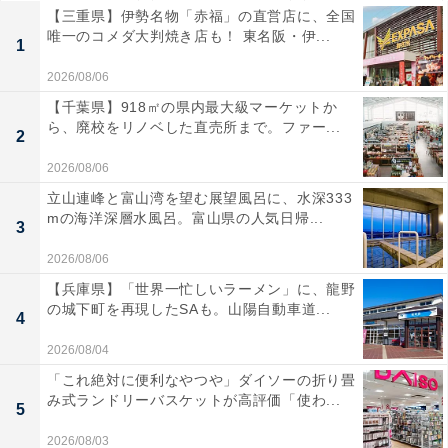
【三重県】伊勢名物「赤福」の直営店に、全国
唯一のコメダ大判焼き店も！ 東名阪・伊...
1
2026/08/06
【千葉県】918㎡の県内最大級マーケットか
ら、廃校をリノベした直売所まで。ファー...
2
2026/08/06
立山連峰と富山湾を望む展望風呂に、水深333
mの海洋深層水風呂。富山県の人気日帰...
3
2026/08/06
【兵庫県】「世界一忙しいラーメン」に、龍野
の城下町を再現したSAも。山陽自動車道...
4
2026/08/04
「これ絶対に便利なやつや」ダイソーの折り畳
み式ランドリーバスケットが高評価「使わ...
5
2026/08/03