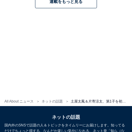
連載をもっと見る
All About ニュース
ネットの話題
土屋太鳳＆片寄涼太、第1子を初公開！ 家族スリーショットに「美しすぎてやばい」「可愛いベイビー」の声
ネットの話題
国内外のSNSで話題の人＆トピックをタイムリーにお届けします。知ってる
だけでちょっと得する、なんだか楽しい気分になれる、ネット発「知ら（な