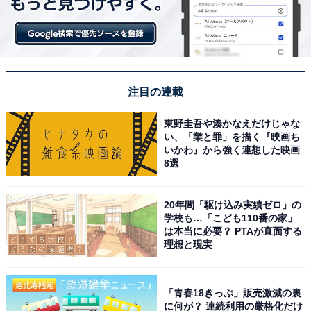
注目の連載
東野圭吾や湊かなえだけじゃな
い、「業と罪」を描く『映画ち
いかわ』から強く連想した映画
8選
20年間「駆け込み実績ゼロ」の
学校も…「こども110番の家」
は本当に必要？ PTAが直面する
理想と現実
「青春18きっぷ」販売激減の裏
に何が？ 連続利用の厳格化だけ