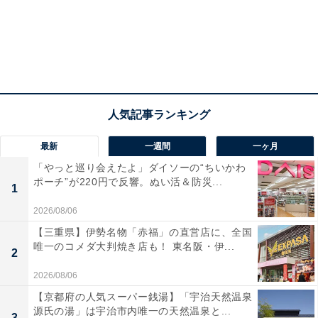
最新
一週間
一ヶ月
「やっと巡り会えたよ」ダイソーの“ちいかわ
ポーチ”が220円で反響。ぬい活＆防災...
1
2026/08/06
【三重県】伊勢名物「赤福」の直営店に、全国
唯一のコメダ大判焼き店も！ 東名阪・伊...
2
2026/08/06
【京都府の人気スーパー銭湯】「宇治天然温泉
源氏の湯」は宇治市内唯一の天然温泉と...
3