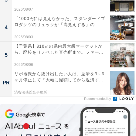
2026/08/07
「1000円には見えなかった」スタンダードプ
ロダクツのリュックが「高見えする」の...
4
2026/08/03
【千葉県】918㎡の県内最大級マーケットか
ら、廃校をリノベした直売所まで。ファー...
5
2026/08/06
リボ地獄から抜け出したい人は、返済を3～6
ヶ月停止して『大幅に減額してから返済す...
PR
渋谷法務総合事務所
Recommended by