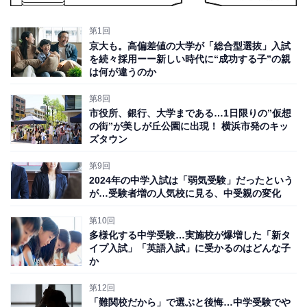
第1回
京大も。高偏差値の大学が「総合型選抜」入試
を続々採用ーー新しい時代に“成功する子”の親
は何が違うのか
第8回
市役所、銀行、大学まである…1日限りの”仮想
の街”が美しが丘公園に出現！ 横浜市発のキッ
ズタウン
第9回
2024年の中学入試は「弱気受験」だったという
が…受験者増の人気校に見る、中受親の変化
第10回
多様化する中学受験…実施校が爆増した「新タ
イプ入試」「英語入試」に受かるのはどんな子
か
第12回
「難関校だから」で選ぶと後悔…中学受験でや