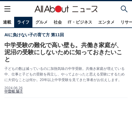
連載
ライフ
グルメ
社会
IT・ビジネス
エンタメ
リサ
AIに負けない子の育て方 第11回
中学受験の難化で高い壁も。共働き家庭が、
泥沼の受験にしないために知っておきたいこ
と
子どもの数は減っているのに加熱気味の中学受験。共働き家庭が増えている
中、仕事と子どもの受験を両立し、やってよかったと思える受験にするため
に大切なことは何か。20年以上中学受験を見てきた筆者がお伝えします。
2024.06.26
中曽根 陽子