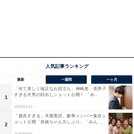
最新
一週間
一ヶ月
「何て美しく端正なお顔立ち」神崎恵、美男子
すぎる次男の顔出しショット公開！ 「め...
1
2025/01/14
「最高すぎる」木梨憲武、豪華メンバー集合シ
ョット公開「奈緒ちゃん久しぶり」「みん...
2