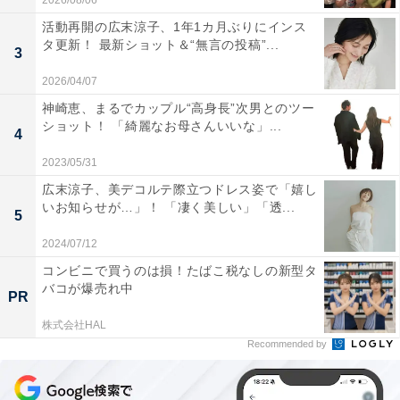
2026/08/06
活動再開の広末涼子、1年1カ月ぶりにインス
タ更新！ 最新ショット＆“無言の投稿”...
3
2026/04/07
神崎恵、まるでカップル“高身長”次男とのツー
ショット！ 「綺麗なお母さんいいな」...
4
2023/05/31
広末涼子、美デコルテ際立つドレス姿で「嬉し
いお知らせが…」！ 「凄く美しい」「透...
5
2024/07/12
コンビニで買うのは損！たばこ税なしの新型タ
バコが爆売れ中
PR
株式会社HAL
Recommended by