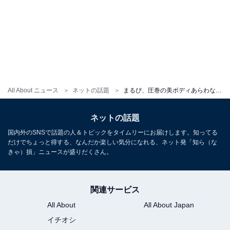
All About ニュース
ネットの話題
まるぴ、圧巻の美ボディあらわなビキニ姿！ 「太ももの付け根がたまらねぇ」「可愛い上にスタイル抜群」
ネットの話題
国内外のSNSで話題の人＆トピックをタイムリーにお届けします。知ってる
だけでちょっと得する、なんだか楽しい気分になれる、ネット発「知ら（な
きゃ）損」ニュースが盛りだくさん。
関連サービス
All About
All About Japan
イチオシ