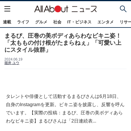
連載
ライフ
グルメ
社会
IT・ビジネス
エンタメ
リサ
まるぴ、圧巻の美ボディあらわなビキニ姿！
「太ももの付け根がたまらねぇ」「可愛い上
にスタイル抜群」
2024.06.19
堀井 ユウ
タレントや俳優として活動するまるぴさんは6月18日、
自身のInstagramを更新。ビキニ姿を披露し、反響を呼ん
でいます。【実際の投稿：まるぴ、圧巻の美ボディあら
わなビキニ姿】まるぴさんは「2日連続表...