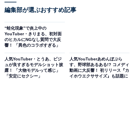
編集部が選ぶおすすめ記事
“蛙化現象”で炎上中の
YouTuber・きりまる、初対面
のヒカルにNGなし質問で大反
響！ 「異色のコラボすぎる」
人気YouTuber・とうあ、ビジ
人気YouTuberあめんぼぷら
ュが良すぎるモデルショット披
す、野球部あるある!? コメディ
露！ 「大物モデルって感じ」
動画に大反響！ 初リリース『カ
「安定にセクシー」
イホウエクササイズ』も話題に