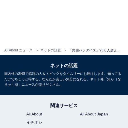
All About ニュース
ネットの話題
「共感パラダイス」95万人超え人気YouTuber、性の悩みを赤裸々に告白「全男子みとけ？」「尊敬します」
ネットの話題
国内外のSNSで話題の人＆トピックをタイムリーにお届けします。知ってる
だけでちょっと得する、なんだか楽しい気分になれる、ネット発「知ら（な
きゃ）損」ニュースが盛りだくさん。
関連サービス
All About
All About Japan
イチオシ