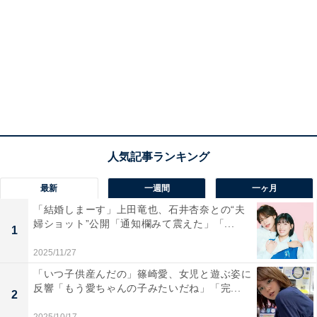
最新
一週間
一ヶ月
「結婚しまーす」上田竜也、石井杏奈との“夫
婦ショット”公開「通知欄みて震えた」「...
1
2025/11/27
「いつ子供産んだの」篠崎愛、女児と遊ぶ姿に
反響「もう愛ちゃんの子みたいだね」「完...
2