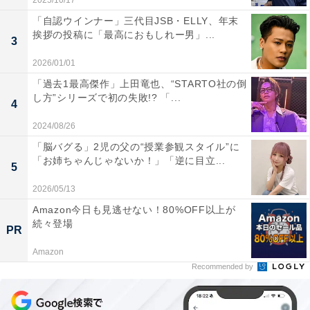
2025/10/17
「自認ウインナー」三代目JSB・ELLY、年末
挨拶の投稿に「最高におもしれー男」...
3
2026/01/01
「過去1最高傑作」上田竜也、“STARTO社の倒
し方”シリーズで初の失敗!? 「...
4
2024/08/26
「脳バグる」2児の父の“授業参観スタイル”に
「お姉ちゃんじゃないか！」「逆に目立...
5
2026/05/13
Amazon今日も見逃せない！80%OFF以上が
続々登場
PR
Amazon
Recommended by