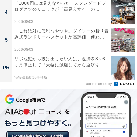
「1000円には見えなかった」スタンダードプ
れ、創建時から1300年以上にわたり人々にエネルギーを
ロダクツのリュックが「高見えする」の...
4
与え続けています。
2026/08/03
「これ絶対に便利なやつや」ダイソーの折り畳
「金運・開運神社ベスト5」を全
み式ランドリーバスケットが高評価「使わ...
次ページ
5
て見る
2026/08/03
リボ地獄から抜け出したい人は、返済を3～6
ヶ月停止して『大幅に減額してから返済す...
PR
渋谷法務総合事務所
Recommended by