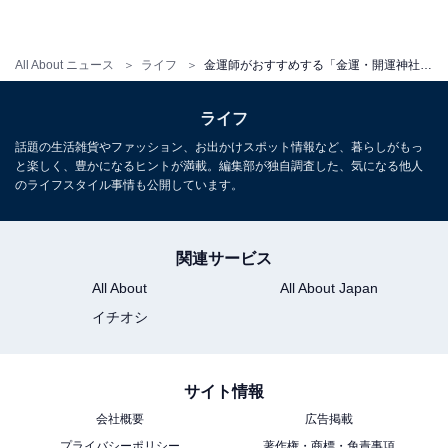
All About ニュース
ライフ
金運師がおすすめする「金運・開運神社」ランキング！ 2位「新屋山神社」、1位は？
ライフ
話題の生活雑貨やファッション、お出かけスポット情報など、暮らしがもっ
と楽しく、豊かになるヒントが満載。編集部が独自調査した、気になる他人
のライフスタイル事情も公開しています。
関連サービス
All About
All About Japan
イチオシ
サイト情報
会社概要
広告掲載
プライバシーポリシー
著作権・商標・免責事項