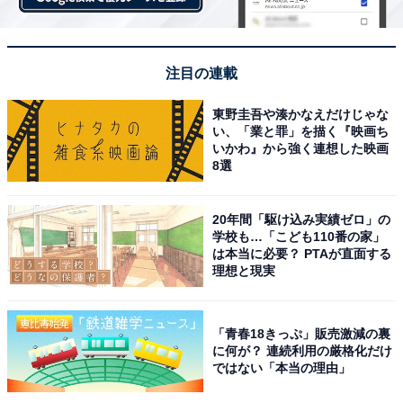
注目の連載
こちらもおすすめ
ご利益がある「金運アップ神社」ランキング！
東野圭吾や湊かなえだけじゃな
2位「御金神社」、1位は？
い、「業と罪」を描く『映画ち
いかわ』から強く連想した映画
8選
20年間「駆け込み実績ゼロ」の
学校も…「こども110番の家」
は本当に必要？ PTAが直面する
理想と現実
1
2
「青春18きっぷ」販売激減の裏
に何が？ 連続利用の厳格化だけ
ではない「本当の理由」