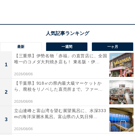
最新
一週間
一ヶ月
貴船神社
【三重県】伊勢名物「赤福」の直営店に、全国
唯一のコメダ大判焼き店も！ 東名阪・伊...
貴船神社（きふねじんじゃ）には、貴舟神社や貴布祢神
1
社、木船神社、木舟神社などさまざまな表記があり、日
2026/08/06
本全国に約450社存在しています。その総本社が京都府
【千葉県】918㎡の県内最大級マーケットか
ら、廃校をリノベした直売所まで。ファー...
京都市左京区に位置する貴船神社です。
2
2026/08/06
古来、貴船は「氣生根（きふね）」と書かれていまし
立山連峰と富山湾を望む展望風呂に、水深333
た。「氣」は全てのエネルギー源、「生」と「根」はそ
mの海洋深層水風呂。富山県の人気日帰...
3
のエネルギーが生まれる根源の地を意味します。このこ
2026/08/06
とから、貴船は「運氣龍昇」の神様が鎮座する場所とさ