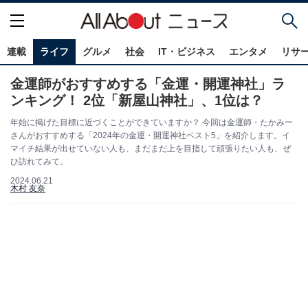
連載
ライフ
グルメ
社会
IT・ビジネス
エンタメ
リサ
金運師がおすすめする「金運・開運神社」ラ
ンキング！ 2位「新屋山神社」、1位は？
年始に掲げた目標に近づくことができていますか？ 今回は金運師・たかみー
さんがおすすめする「2024年の金運・開運神社ベスト5」を紹介します。イ
マイチ結果が出せていない人も、まだまだ上を目指して頑張りたい人も、ぜ
ひ訪れてみて。
2024.06.21
木村 友奈