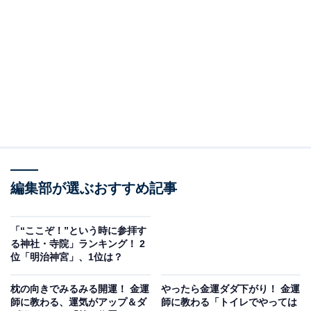
新屋山神社（あらややまじんじゃ）は、山梨県富士吉田
市に位置する神社で、富士山のパワーを宿しています。
船井総研の創業者・船井幸雄氏が「お金に困りたくなか
ったら新屋山神社に行くといい」と語ったことから、商
売繁盛や金運上昇のご利益があるとされ、多くの参拝者
が訪れるようになりました。
新屋山神社は、ふもとの本宮と、富士山二合目に位置す
る奥宮の2つの社から構成されていますが、特に金運上
昇で名高いのは、本宮ではなく奥宮です。金運上昇のみ
編集部が選ぶおすすめ記事
ならず、商売繁盛、農林業繁盛などにご利益がある神社
としても信仰を集めています。
「“ここぞ！”という時に参拝す
る神社・寺院」ランキング！ 2
位「明治神宮」、1位は？
枕の向きでみるみる開運！ 金運
やったら金運ダダ下がり！ 金運
師に教わる、運気がアップ＆ダ
師に教わる「トイレでやっては