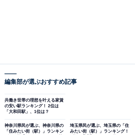
武線、京王井の頭線の3路線が乗り入れています。
回答者からは、「駅前が栄えている気がするし、TVや漫
画で特集が組まれているから」「商店街や公園などの自
然もあって、都会すぎず田舎すぎず暮らしやすい。また
新宿や渋谷まで電車一本で出れるのもすごく便利」とい
った理由が寄せられました。
編集部が選ぶおすすめ記事
共働き世帯の理想を叶える家賃
の安い駅ランキング！ 2位は
「大和田駅」、1位は？
神奈川県民が選ぶ、神奈川県の
埼玉県民が選ぶ、埼玉県の「住
「住みたい街（駅）」ランキン
みたい街（駅）」ランキング！