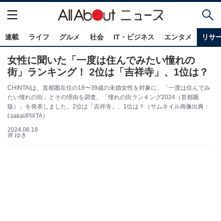
連載
ライフ
グルメ
社会
IT・ビジネス
エンタメ
リサ
女性に聞いた「一度は住んでみたい憧れの
街」ランキング！ 2位は「吉祥寺」、1位は？
CHINTAIは、首都圏在住の18〜39歳の未婚女性を対象に、「一度は住んでみ
たい憧れの街」とその理由を調査。「憧れの街ランキング2024（首都圏
版）」を発表しました。2位は「吉祥寺」、1位は？（サムネイル画像出典：
t.sakai/PIXTA）
2024.06.18
岸 ゆき