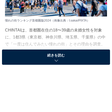
憧れの街ランキング首都圏版2024（画像出典：t.sakai/PIXTA）
CHINTAIは、首都圏在住の18〜39歳の未婚女性を対象
に、1都3県（東京都、神奈川県、埼玉県、千葉県）の中
で「一度は住んでみたい憧れの街」とその理由を調査。
有効回答数は1786件です。その結果からランキングを作
続きを読む
成し、「憧れの街ランキング2024（首都圏版）」を発表
しました。
＞20位までのランキング結果を見る
2位：吉祥寺駅（東京都）
2位に選ばれたのは、吉祥寺駅でした。JR中央線、JR総