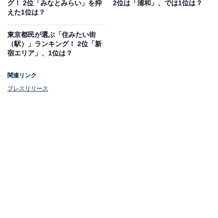
グ！ 2位「みなとみらい」を抑
2位は「浦和」、では1位は？
えた1位は？
東京都民が選ぶ「住みたい街
（駅）」ランキング！ 2位「新
1位：横浜駅（神奈川県）
宿エリア」、1位は？
1位は横浜駅でした。横浜駅に乗り入れている鉄道会社
関連リンク
は6社。1つの駅で乗り入れている鉄道会社が日本最多の
プレスリリース
駅です。JR線だけでも多数の路線が乗り入れています。
回答者から集まった理由としては、「駅周辺にはショッ
ピングビルが沢山あり、オシャレなレストランや飲み屋
なども充実していて楽しそう」「大きなショッピングモ
ールがあり、街にカフェやパン屋も多い。公園や海の景
色もいい」などが挙がりました。
※回答者のコメントは原文ママです