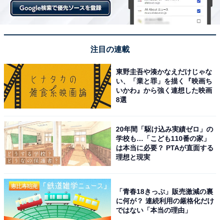
注目の連載
東野圭吾や湊かなえだけじゃな
い、「業と罪」を描く『映画ち
いかわ』から強く連想した映画
8選
20年間「駆け込み実績ゼロ」の
学校も…「こども110番の家」
は本当に必要？ PTAが直面する
理想と現実
「青春18きっぷ」販売激減の裏
に何が？ 連続利用の厳格化だけ
ではない「本当の理由」