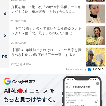
こちらもおすすめ
身長を知って驚いた「20代女性俳優」ランキ
女性が選ぶ「首都圏の住みたい街」ランキン
ング！ 2位「橋本環奈」をわずか1票差...
グ！ 2位は「浦安」「高円寺」、1位は？
4
2026/07/10
「今年40歳」と知って驚いた女性俳優ランキ
ング！ 2位「北川景子」を抑えた1位は...
5
2026/03/09
【昭和43年以前生まれはロト６この数字を買
うべき】6つの数字が「完全一致」する方...
PR
1
2
株式会社MURA
Recommended by