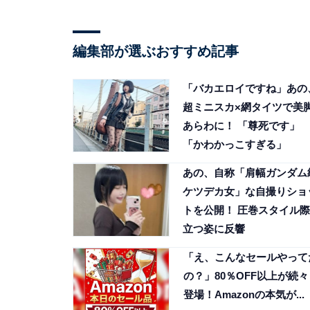
編集部が選ぶおすすめ記事
「バカエロイですね」あの
超ミニスカ×網タイツで美
あらわに！ 「尊死です」
「かわかっこすぎる」
あの、自称「肩幅ガンダム
ケツデカ女」な自撮りショ
トを公開！ 圧巻スタイル際
立つ姿に反響
「え、こんなセールやって
の？」80％OFF以上が続々
登場！Amazonの本気が...