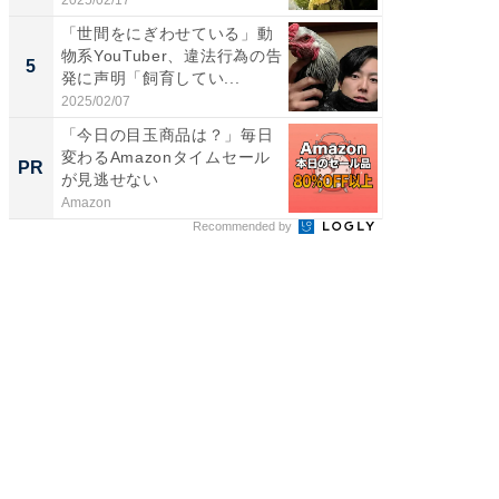
「世間をにぎわせている」動
「脳がバ
物系YouTuber、違法行為の告
装姿が話
5
5
発に声明「飼育してい...
のお父さ
2025/02/07
2026/08/0
「今日の目玉商品は？」毎日
すべて
変わるAmazonタイムセール
るその
PR
PR
が見逃せない
Amazon
COCO VIL
Recommended by