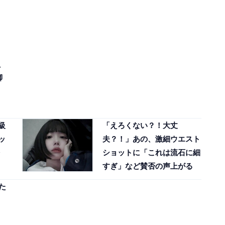
、
脚
級
「えろくない？！大丈
ッ
夫？！」あの、激細ウエスト
ショットに「これは流石に細
すぎ」など賛否の声上がる
た