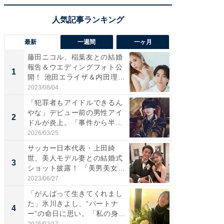
最新
一週間
一ヶ月
藤田ニコル、稲葉友との結婚
「さす
報告＆ウエディングフォト公
は」高
1
1
開！ 池田エライザ＆内田理
災地を
央...
「カ...
2023/08/04
2026/08/0
「犯罪者もアイドルできるん
「女の
やな」デビュー前の男性アイ
介、バ
2
2
ドルが炎上。「事件から半年
らのプレ
も...
愛...
2026/03/25
2026/08/0
サッカー日本代表・上田綺
「脚が
世、美人モデル妻との結婚式
横川尚
3
3
ショット披露！ 「美男美女」
ムキな姿
「...
刃...
2023/06/27
2026/08/0
「がんばって生きてくれまし
「え、
た」氷川きよし、“パートナ
芸人、2
4
4
ー”の命日に思い。「私の身
エットに
体...
2025/02/17
2026/08/0