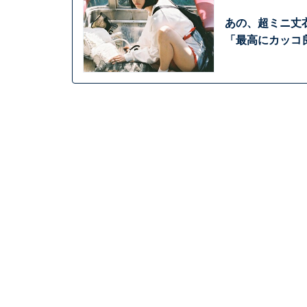
あの、超ミニ丈
「最高にカッコ