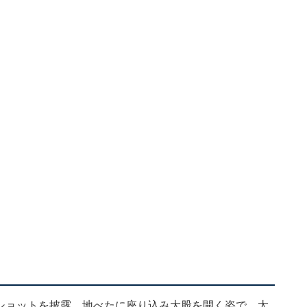
際どいショットを披露。地べたに座り込み大股を開く姿で、太