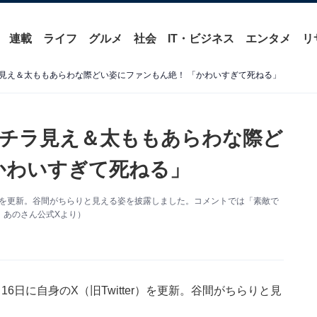
連載
ライフ
グルメ
社会
IT・ビジネス
エンタメ
リ
見え＆太ももあらわな際どい姿にファンもん絶！ 「かわいすぎて死ねる」
チラ見え＆太ももあらわな際ど
かわいすぎて死ねる」
Xを更新。谷間がちらりと見える姿を披露しました。コメントでは「素敵で
：あのさん公式Xより）
日に自身のX（旧Twitter）を更新。谷間がちらりと見