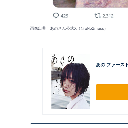
画像出典：あのさん公式X（
@aNo2mass
）
あの ファースト写