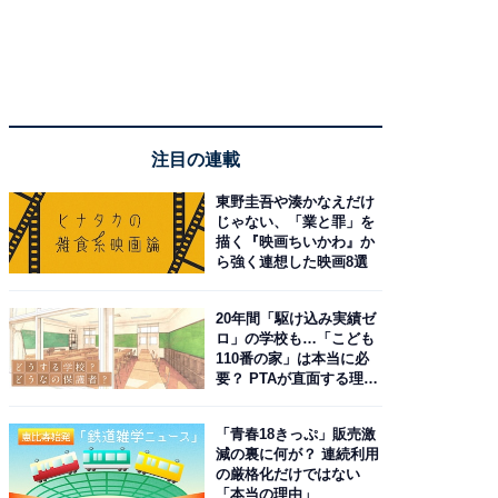
注目の連載
東野圭吾や湊かなえだけ
じゃない、「業と罪」を
描く『映画ちいかわ』か
ら強く連想した映画8選
20年間「駆け込み実績ゼ
ロ」の学校も…「こども
110番の家」は本当に必
要？ PTAが直面する理想
と現実
「青春18きっぷ」販売激
減の裏に何が？ 連続利用
の厳格化だけではない
「本当の理由」