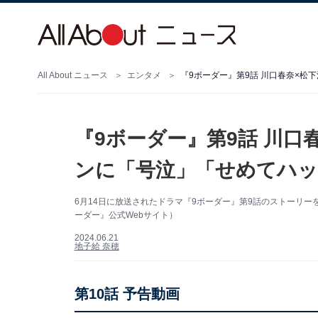
All About ニュース
エンタメ
『9ボーダー』第9話 川口春奈×
『9ボーダー』第9話 川口
ンに「号泣」「せめてハッ
6月14日に放送されたドラマ『9ボーダー』第9話のストーリー
ーダー』公式Webサイト）
2024.06.21
地子給 奈穂
第10話 予告動画