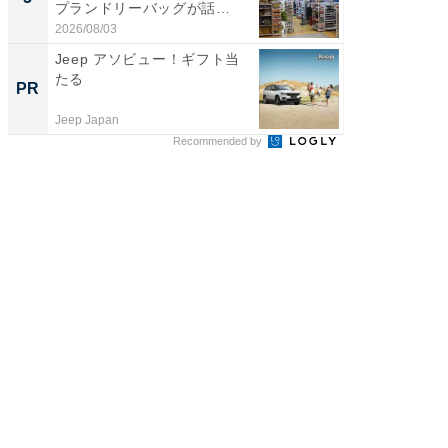
プランドリーバッグが話
は和の
題。“さま...
が...
2026/08/03
2026/08/0
Jeep アソビュー！ギフト当
競馬予
たる
します
PR
PR
Jeep Japan
BettingBr
Recommended by