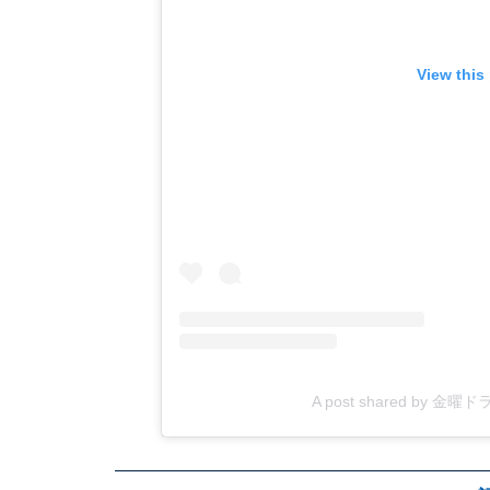
View this
A post shared by 金