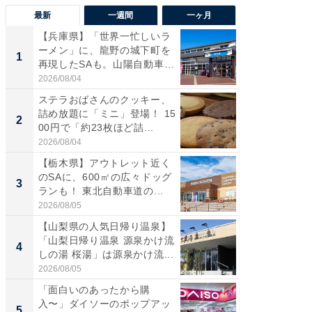
最新
一週間
一ヶ月
【兵庫県】「世界一忙しいラ
「気に
ーメン」に、龍野の城下町を
る〜」3
1
1
再現したSAも。山陽自動車
バー」
道...
好...
2026/08/04
2026/07/3
ステラおばさんのクッキー、
【三重
詰め放題に「ミニ」登場！ 15
「鈴鹿天
2
2
00円で「約23枚ほど詰...
は100
2026/08/04
2026/08/0
【栃木県】アウトレット近く
「ミニオ
のSAに、600㎡の広々ドッグ
ッグ！ 
3
3
ランも！ 東北自動車道の...
ど、夏限
2026/08/05
2026/08/0
【山梨県の人気日帰り温泉】
ステラ
「山梨日帰り温泉 源泉かけ流
詰め放題
4
4
しの湯 桜湯」は源泉かけ流...
00円で「
2026/08/05
2026/08/0
「面白いのあったから購
【埼玉
入〜」ダイソーのポップアッ
「行田天
5
5