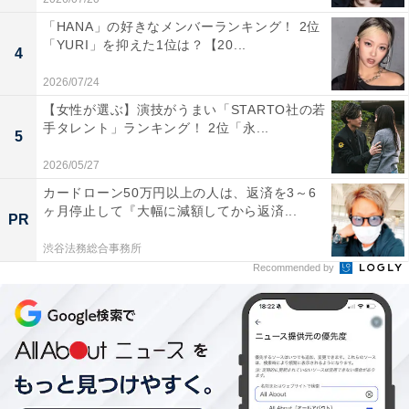
「HANA」の好きなメンバーランキング！ 2位
「YURI」を抑えた1位は？【20...
こちらもおすすめ
4
【26卒】関東エリアの「就活人気企業」ランキ
2026/07/24
ング！ 2位は「日産自動車」、1位は？
【女性が選ぶ】演技がうまい「STARTO社の若
手タレント」ランキング！ 2位「永...
5
2026/05/27
カードローン50万円以上の人は、返済を3～6
ヶ月停止して『大幅に減額してから返済...
PR
渋谷法務総合事務所
1
2
3
Recommended by