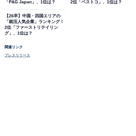
「P&G Japan」、1位は？
2位「ベストコ」、1位は？
【26卒】中国・四国エリアの
「就活人気企業」ランキング！
2位「ファーストリテイリン
グ」、1位は？
関連リンク
プレスリリース
1位：ブルボン
1位は「ブルボン」でした。ブルボンは、新潟県柏崎市
に本社を置く菓子メーカーです。
ビスケットやチョコレート、米菓などの菓子類をはじ
め、デザートやココア、アイスクリームなどの飲料・食
品も提供しています。多様なカテゴリでバラエティ豊か
な商品を提供するとともに、健康増進の観点から機能性