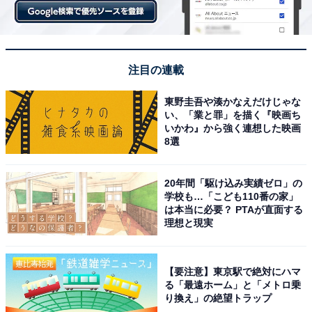
注目の連載
東野圭吾や湊かなえだけじゃな
い、「業と罪」を描く『映画ち
いかわ』から強く連想した映画
8選
20年間「駆け込み実績ゼロ」の
学校も…「こども110番の家」
は本当に必要？ PTAが直面する
理想と現実
【要注意】東京駅で絶対にハマ
る「最遠ホーム」と「メトロ乗
り換え」の絶望トラップ