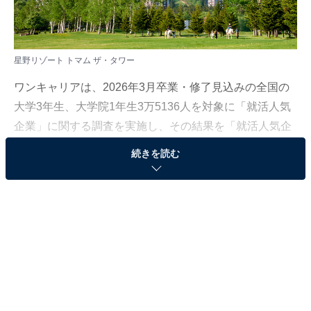
星野リゾート トマム ザ・タワー
ワンキャリアは、2026年3月卒業・修了見込みの全国の
大学3年生、大学院1年生3万5136人を対象に「就活人気
企業」に関する調査を実施し、その結果を「就活人気企
業ランキング【エリア別編】26卒春期速報」として発表
続きを読む
しました。
本記事では「北陸・甲信越」エリアの人気企業ランキン
グを紹介します。
＞10位までのランキング結果を見る
※本記事で紹介している商品の購入やサービスの利用により、売上の一部が
オールアバウトに還元されることがあります。