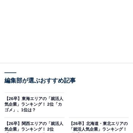
2位：星野リゾート
2位は「星野リゾート」でした。星野リゾートは、長野
県北佐久郡軽井沢町に本社を置く、リゾート運営を主な
事業とする企業です。
温泉旅館やホテルの運営、ブライダル事業、別荘マネジ
メント、スキー場運営など、多岐にわたる事業を展開。
国内外で魅力ある施設を運営しており、世界に通用する
編集部が選ぶおすすめ記事
ホテル運営会社を目指しています。
【26卒】東海エリアの「就活人
気企業」ランキング！ 2位「カ
ゴメ」、1位は？
【26卒】関西エリアの「就活人
【26卒】北海道・東北エリアの
気企業」ランキング！ 2位
「就活人気企業」ランキング！